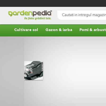
Mergeti
la
Continut
Cauta
Cultivare sol
Gazon & iarba
Pomi & arbust
Skip
to
the
end
of
the
images
gallery