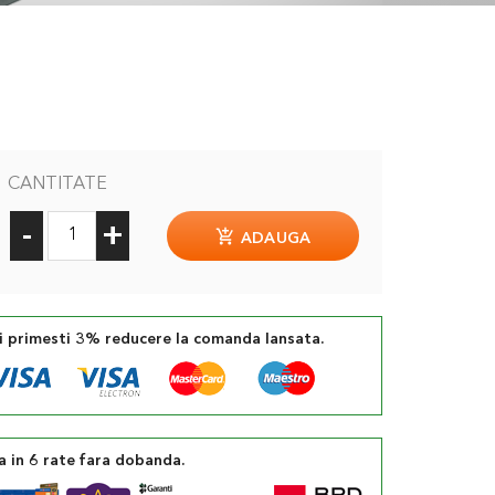
CANTITATE
-
+
ADAUGA
si primesti 3% reducere la comanda lansata.
a in 6 rate fara dobanda.