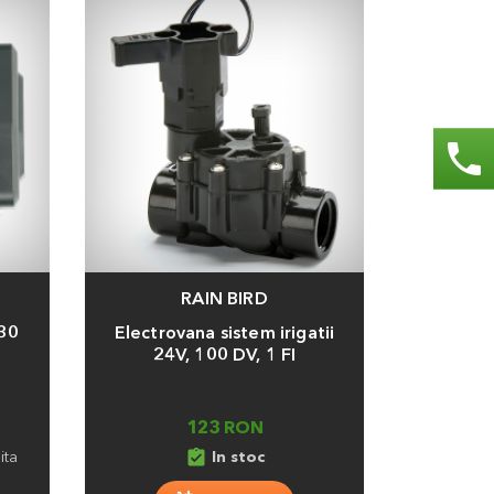
phone
RAIN BIRD
Adauga
030
Electrovana sistem irigatii
24V, 100 DV, 1 FI
123 RON
assignment_turned_in
ita
In stoc