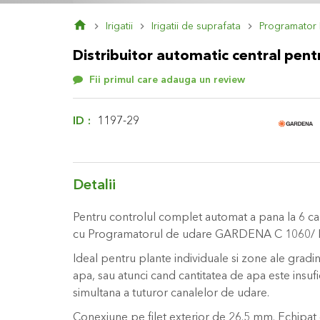
Skip
Irigatii
Irigatii de suprafata
Programator
to
the
Distribuitor automatic central pent
beginning
of
Fii primul care adauga un review
the
images
gallery
ID
1197-29
Detalii
Pentru controlul complet automat a pana la 6 ca
cu Programatorul de udare GARDENA C 1060/ M
Ideal pentru plante individuale si zone ale gradin
apa, sau atunci cand cantitatea de apa este insu
simultana a tuturor canalelor de udare.
Conexiune pe filet exterior de 26.5 mm. Echipat cu 