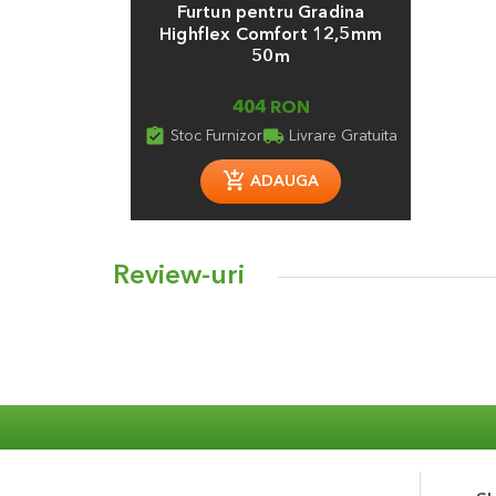
Furtun pentru Gradina
Highflex Comfort 12,5mm
50m
404 RON
assignment_turned_in
local_shipping
Stoc Furnizor
Livrare Gratuita
ADAUGA
Review-uri