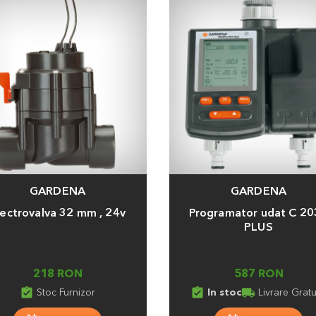
GARDENA
GARDENA
a
Adauga
lectrovalva 32 mm , 24v
Programator udat C 2
PLUS
218 RON
587 RON
assignment_turned_in
assignment_turned_in
local_shipping
Stoc Furnizor
In stoc
Livrare Gratu