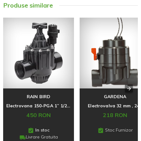
Produse similare
RAIN BIRD
GARDENA
Electrovana 150-PGA 1” 1/2 FI, drept/unghi, solenoid 24V, cu regulator de debit, Rain Bird
Electrovalva 32 mm , 24
450 RON
218 RON
In stoc
Stoc Furnizor
Livrare Gratuita