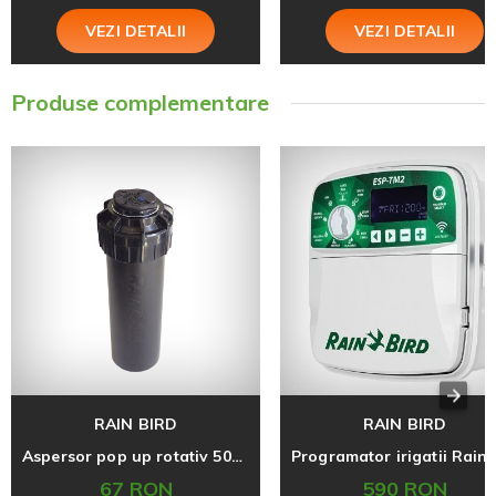
VEZI DETALII
VEZI DETALII
Produse complementare
RAIN BIRD
RAIN BIRD
Aspersor pop up rotativ 5004, raza 7,6m-15,2m
67 RON
590 RON