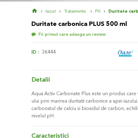
Skip
Iazuri
Tratamente
PH
Duritate car
to
the
Duritate carbonica PLUS 500 ml
beginning
of
Fii primul care adauga un review
the
images
gallery
ID
36444
Detalii
Aqua Activ Carbonate Plus este un produs care v
ului prin marirea duritatii carbonice a apei iazului
carbonatul de calciu si bioxidul de carbon, echi
nivelul pH.
Caracteristici