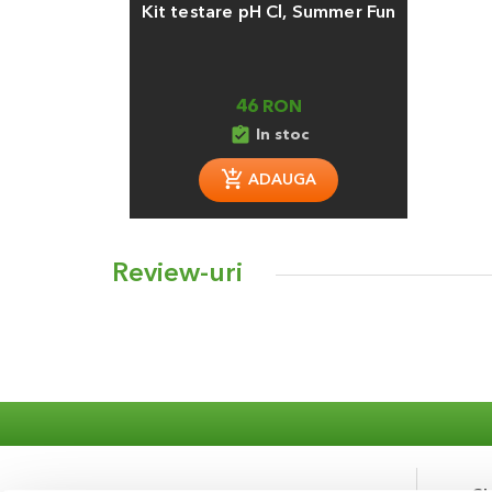
Kit testare pH Cl, Summer Fun
46 RON
assignment_turned_in
In stoc
ADAUGA
Review-uri