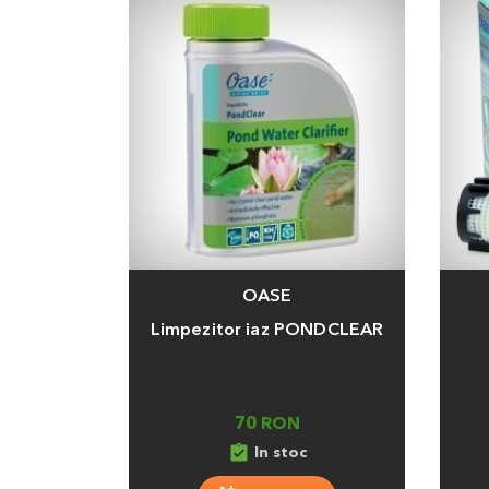
OASE
Adauga
Adaug
Limpezitor iaz PONDCLEAR
70 RON
assignment_turned_in
In stoc