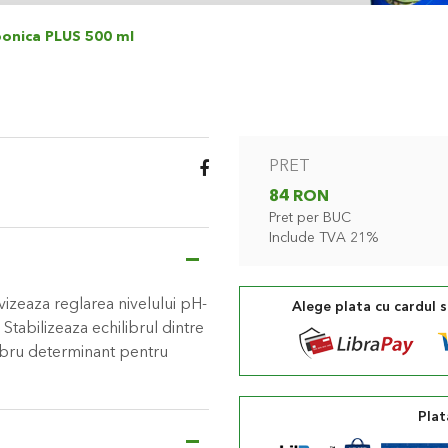
bonica PLUS 500 ml
PRET
84 RON
Pret per BUC
Include TVA 21%
izeaza reglarea nivelului pH-
Alege plata cu cardul 
. Stabilizeaza echilibrul dintre
libru determinant pentru
Plat