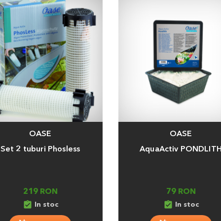
OASE
OASE
a
Adauga
Set 2 tuburi Phosless
AquaActiv PONDLIT
219 RON
79 RON
assignment_turned_in
assignment_turned_in
In stoc
In stoc