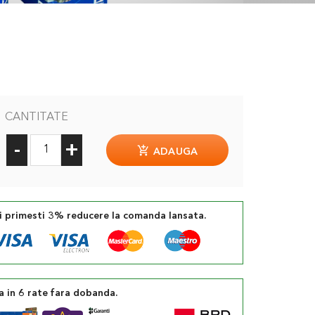
CANTITATE
-
+
ADAUGA
si primesti 3% reducere la comanda lansata.
a in 6 rate fara dobanda.