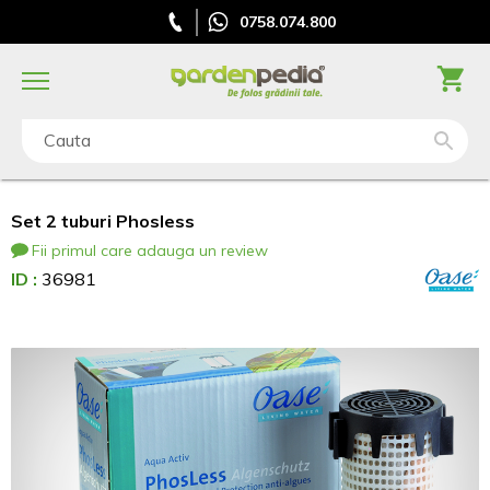
0758.074.800
Cauta
Set 2 tuburi Phosless
Fii primul care adauga un review
ID :
36981