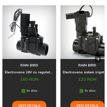
RAIN BIRD
RAIN BIRD
Electrovana 24V cu regulator debit, pentru sisteme de irigatii 100-DVF, 1" FI
160 RON
123 RON
In stoc
In stoc
VEZI DETALII
VEZI DETALII