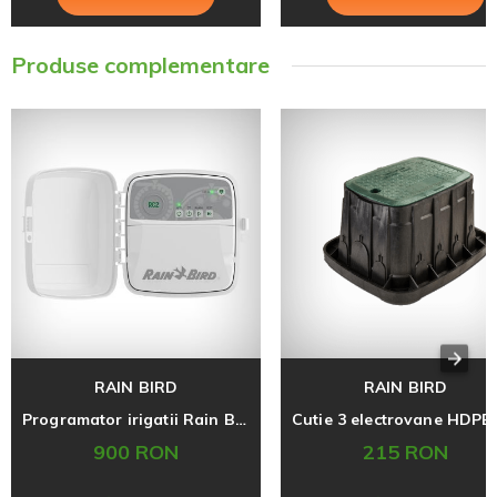
Produse complementare
RAIN BIRD
RAIN BIRD
Programator irigatii Rain Bird RC2, internet WI-FI integrat, 24V, 8 zone
900 RON
215 RON