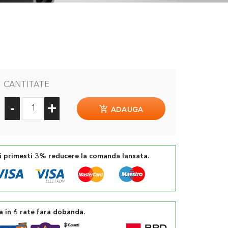
CANTITATE
-
+
ADAUGA
si primesti 3% reducere la comanda lansata.
a in 6 rate fara dobanda.