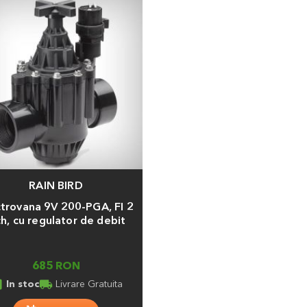
RAIN BIRD
a
ctrovana 9V 200-PGA, FI 2
ch, cu regulator de debit
685 RON
ed_in
local_shipping
In stoc
Livrare Gratuita