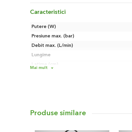
Caracteristici
Caracteristici
Putere (W)
Presiune max. (bar)
Debit max. (L/min)
Lungime
Latime (cm)
Mai mult
Inaltime (cm)
Garantie
Tara de provenienta
Diametru de absorbtie (mm)
Diametru de refulare (mm)
Produse similare
Temperatura maxima (°C)