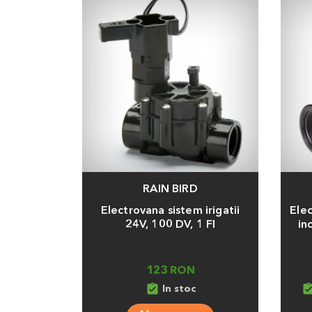
RAIN BIRD
Adauga
Adaug
Electrovana sistem irigatii
Ele
24V, 100 DV, 1 FI
in
123 RON
assignment_turned_in
assignment_turn
In stoc