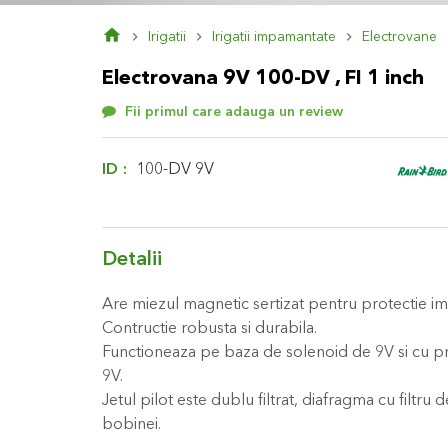
Skip
Irigatii
Irigatii impamantate
Electrovane
to
the
Electrovana 9V 100-DV , FI 1 inch
beginning
of
Fii primul care adauga un review
the
images
gallery
ID
100-DV 9V
Detalii
Are miezul magnetic sertizat pentru protectie im
Contructie robusta si durabila.
Functioneaza pe baza de solenoid de 9V si cu pr
9V.
Jetul pilot este dublu filtrat, diafragma cu filtru d
bobinei.