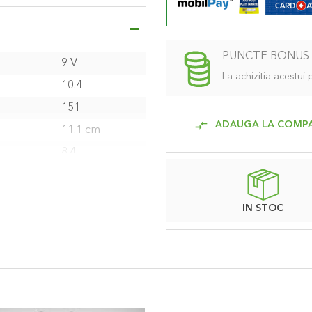
PUNCTE BONUS
9 V
La achizitia acestui
10.4
151
ADAUGA LA COMP
11.1 cm
8.4
11.4
2 ani
IN STOC
SUA
32
32
43