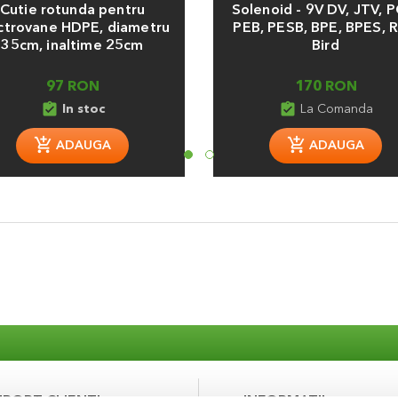
Cutie rotunda pentru
Solenoid - 9V DV, JTV, 
ctrovane HDPE, diametru
PEB, PESB, BPE, BPES, R
35cm, inaltime 25cm
Bird
97 RON
170 RON
assignment_turned_in
assignment_turned_in
In stoc
La Comanda
ADAUGA
ADAUGA