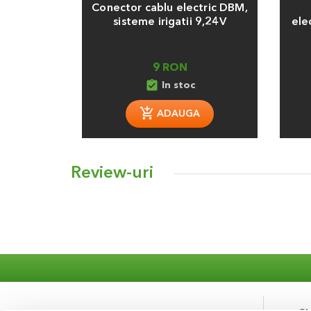
Conector cablu electric DBM,
sisteme irigatii 9,24V
ele
9 RON
assignment_turned_in
In stoc
ADAUGA
Review-uri