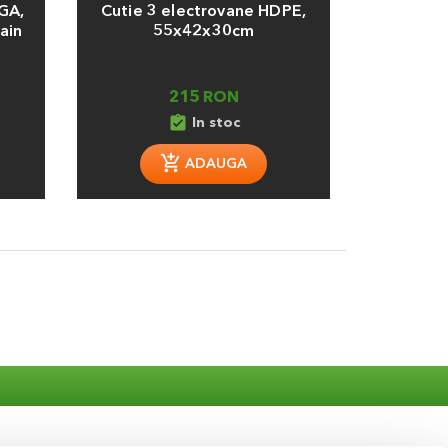
PGA,
Cutie 3 electrovane HDPE,
Programat
ain
55x42x30cm
1 
215 RON
assignment_turned_in
assignment_turned_in
In stoc
In s
ADAUGA