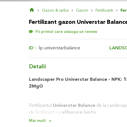
Skip
Gazon & iarba
Gazon
Fertilizanti
Fer
to
the
Fertilizant gazon Universtar Balanc
beginning
of
Fii primul care adauga un review
the
images
gallery
LANDSC
ID
lp-universtarbalance
Detalii
Landscaper Pro Universtar Balance – NPK:
2MgO
Fertilizantul
Universtar Balance
de la Landscap
de fertilizanti cu
eliberare lenta.
Mai mult
Este un fertilizant sub forma de micro-granule s