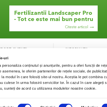
Fertilizantii Landscaper Pro
- Tot ce este mai bun pentru
gazonul tau!
Citeste articol
UPORT CLIENTI
INFORMATII
ie-uri
ntact
Despre noi
curitatea platilor
Termeni si Conditii
personaliza conținutul și anunțurile, pentru a oferi funcții de rețe
Politica de Confidentialit
De asemenea, le oferim partenerilor de rețele sociale, de publicitat
Puncte de fidelizare
e la modul în care folosiți site-ul nostru. Aceștia le pot combina c
FAQ
au culese în urma folosirii serviciilor lor. În cazul în care alegeți 
Concurs
tru, sunteți de acord cu utilizarea modulelor noastre cookie.
Solutionarea Litigiilor
ANPC