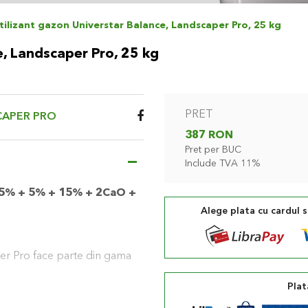
tilizant gazon Universtar Balance, Landscaper Pro, 25 kg
e, Landscaper Pro, 25 kg
PRET
APER PRO
387 RON
Pret per BUC
Include TVA 11%
 15% + 5% + 15% + 2CaO +
Alege plata cu cardul 
er Pro face parte din gama
Plat
i face parte din gama de