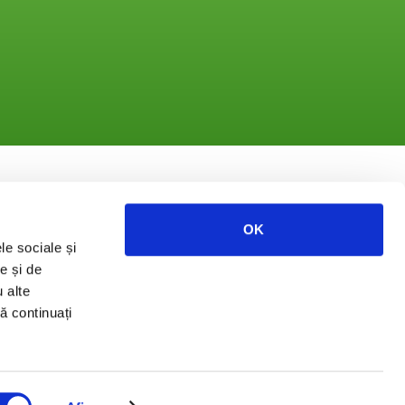
OK
le sociale și
ate
e și de
u alte
să continuați