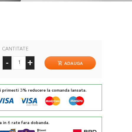
CANTITATE
-
+
ADAUGA
si primesti 3% reducere la comanda lansata.
a in 6 rate fara dobanda.