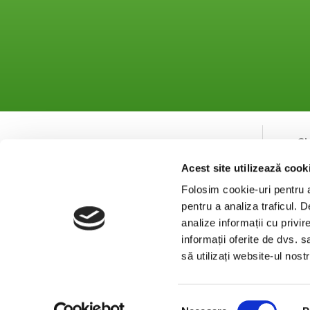
S
Acest site utilizează cook
Co
Se
Folosim cookie-uri pentru a 
pentru a analiza traficul. 
analize informații cu privir
informații oferite de dvs. s
să utilizați website-ul nos
Selecția