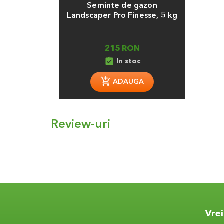
Seminte de gazon
Landscaper Pro Finesse, 5 kg
215 RON
assignment_turned_in
In stoc
ADAUGA
Review-uri
Vrei