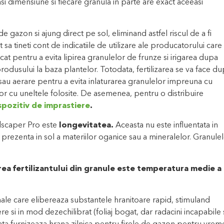
i dimensiune si fiecare granula in parte are exact aceeasi
 de gazon si ajung direct pe sol, eliminand astfel riscul de a fi
sa tineti cont de indicatiile de utilizare ale producatorului care
scat pentru a evita lipirea granulelor de frunze si irigarea dupa
 produsului la baza plantelor. Totodata, fertilizarea se va face d
e sau aerare pentru a evita inlaturarea granulelor impreuna cu
or cu uneltele folosite. De asemenea, pentru o distribuire
spozitiv de imprastiere
.
andscaper Pro este
longevitatea.
Aceasta nu este influentata in
e prezenta in sol a materiilor oganice sau a mineralelor. Granule
rea fertilizantului din granule este temperatura medie a
le care elibereaza substantele hranitoare rapid, stimuland
re si in mod dezechilibrat (foliaj bogat, dar radacini incapabile 