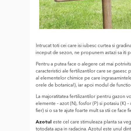
Intrucat toti cei care isi iubesc curtea si grad
inceput de sezon, ne propunem astazi sa iti po
Pentru a putea face o alegere cat mai potrivit
caracteristici ale fertilizantilor care se gase
al elementelor chimice pe care ingrasamintele le
orele de botanica!), iar apoi modul de functiona
La majoratitatea fertilizantilor pentru gazon v
elemente – azot (N), fosfor (P) si potasiu (K) –
fier) si o sa te ajute foarte mult sa stii ce face
Azotul
este cel care stimuleaza planta sa ve
totodata apa in radacina. Azotul este unul din