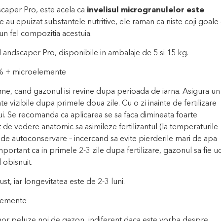
caper Pro, este acela ca
invelisul microgranulelor este
 au epuizat substantele nutritive, ele raman ca niste coji goale
eun fel compozitia acestuia.
Landscaper Pro, disponibile in ambalaje de 5 si 15 kg.
% + microelemente
reme, cand gazonul isi revine dupa perioada de iarna. Asigura un
te vizibile dupa primele doua zile. Cu o zi inainte de fertilizare
. Se recomanda ca aplicarea se sa faca dimineata foarte
de vedere anatomic sa asimileze fertilizantul (la temperaturile
ma de autoconservare – incercand sa evite pierderile mari de apa
mportant ca in primele 2-3 zile dupa fertilizare, gazonul sa fie u
obisnuit.
t, iar longevitatea este de 2-3 luni.
lemente
unor peluze noi de gazon, indiferent daca este vorba despre