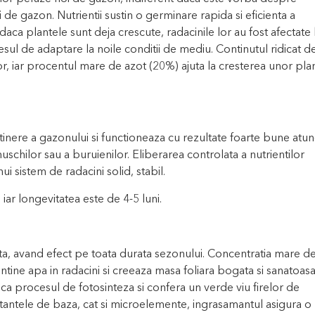
de gazon. Nutrientii sustin o germinare rapida si eficienta a
daca plantele sunt deja crescute, radacinile lor au fost afectate 
cesul de adaptare la noile conditii de mediu. Continutul ridicat d
r, iar procentul mare de azot (20%) ajuta la cresterea unor pla
inere a gazonului si functioneaza cu rezultate foarte bune atun
uschilor sau a buruienilor. Eliberarea controlata a nutrientilor
ui sistem de radacini solid, stabil.
iar longevitatea este de 4-5 luni.
data, avand efect pe toata durata sezonului. Concentratia mare d
tine apa in radacini si creeaza masa foliara bogata si sanatoasa
ca procesul de fotosinteza si confera un verde viu firelor de
stantele de baza, cat si microelemente, ingrasamantul asigura o