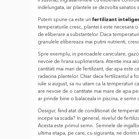
il sustina), ingrasamintele cu eliberare contr
indelungata, iar plantele se dezvolta sanatos s
Putem spune ca este un
fertilizant intelige
temperaturile cresc, plantei ii este necesara 
de eliberare a substantelor. Daca temperaturile
granulele elibereaza mai putini nutrienti, cresc
Spre exemplu, in perioadele caniculare, gazonu
nevoie de hrana suplimentara. Atentie insa ai
cantitati mai mari de fertilizant, dar apa este 
radacina plantelor. Chiar daca fertilizantul a fo
iulie si august, sa nu uitam ca la temperaturi c
are nevoie de o cantitate mai mare de apa pentr
ar prinde bine o balaceala in piscina, e semn c
Desigur, fiind atat de conditionat de temperatu
incepe sa scada? In general, nivelul de fertili
Acesta este primul semn. Semnele de ingalbeni
ultima etapa, pe care, cu siguranta, ne dorim 