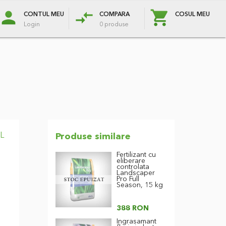
Blog
Oferte Speciale
person
compare_arrows
e
Protectie plante
Flori & plante
Zapada
CONTUL MEU
COMPARA
COSUL MEU
Login
0 produse
L
Produse similare
Fertilizant cu
eliberare
controlata
Landscaper
Pro Full
Season, 15 kg
388 RON
Ingrasamant