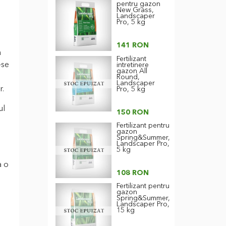
pentru gazon
New Grass,
Landscaper
Pro, 5 kg
141 RON
a
Fertilizant
-se
intretinere
gazon All
Round,
Landscaper
r.
Pro, 5 kg
ul
150 RON
Fertilizant pentru
gazon
Spring&Summer,
Landscaper Pro,
5 kg
a o
108 RON
Fertilizant pentru
gazon
Spring&Summer,
Landscaper Pro,
15 kg