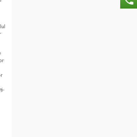
e
lul
r
e
or
or
ti-