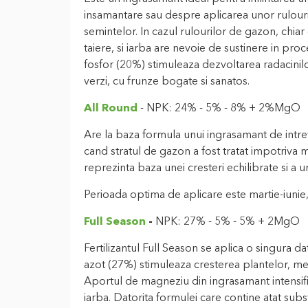
insamantare sau despre aplicarea unor rulouri 
semintelor. In cazul rulourilor de gazon, chiar 
taiere, si iarba are nevoie de sustinere in pro
fosfor (20%) stimuleaza dezvoltarea radacinilo
verzi, cu frunze bogate si sanatos.
All Round
- NPK: 24% - 5% - 8% + 2%MgO
Are la baza formula unui ingrasamant de intret
cand stratul de gazon a fost tratat impotriva m
reprezinta baza unei cresteri echilibrate si a un
Perioada optima de aplicare este martie-iunie, 
Full Season
-
NPK: 27% - 5% - 5% + 2MgO
Fertilizantul Full Season se aplica o singura 
azot (27%) stimuleaza cresterea plantelor, men
Aportul de magneziu din ingrasamant intensifi
iarba. Datorita formulei care contine atat sub