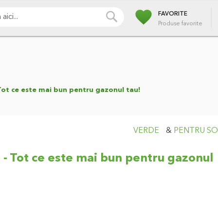
favorite
i
Pompe
Irigatii
Iazuri
Pulverizare
Piscin
CAUTA
FAVORITE
Produse favorite
 Tot ce este mai bun pentru gazonul tau!
VERDE
&
PENTRU SO
o - Tot ce este mai bun pentru gazonul