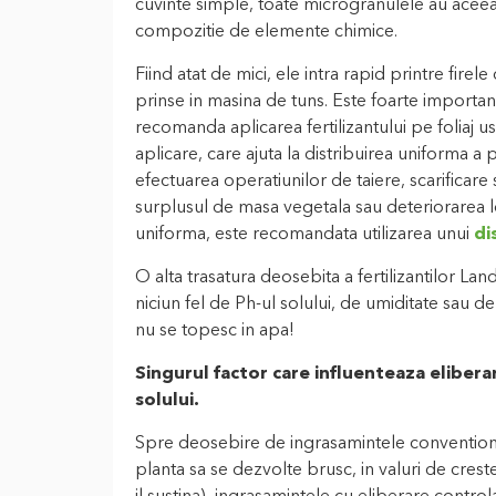
cuvinte simple, toate microgranulele au aceeas
compozitie de elemente chimice.
Fiind atat de mici, ele intra rapid printre firele
prinse in masina de tuns. Este foarte important 
recomanda aplicarea fertilizantului pe foliaj u
aplicare, care ajuta la distribuirea uniforma a
efectuarea operatiunilor de taiere, scarificar
surplusul de masa vegetala sau deteriorarea l
uniforma, este recomandata utilizarea unui
di
O alta trasatura deosebita a fertilizantilor L
niciun fel de Ph-ul solului, de umiditate sau d
nu se topesc in apa!
Singurul factor care influenteaza elibera
solului.
Spre deosebire de ingrasamintele conventiona
planta sa se dezvolte brusc, in valuri de creste