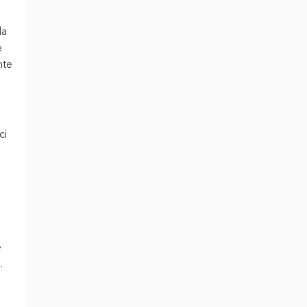
la
e
nte
ci
e
.