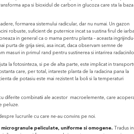
transforma apa si bioxidul de carbon in glucoza care sta la baza
cadere, formarea sistemului radicular, dar nu numai. Un gazon
ini robuste, suficient de puternice incat sa sustina firul de iarb
ioneaza in general ca o mama pentru planta – aceasta ingrijindu
i mai purta de grija siesi, asa incat, daca observam semne de
uam masuri in primul rand pentru sustinerea si intarirea radacinilo
ta la fotosinteza, si pe de alta parte, este implicat in transport
ubstanta care, per total, intareste planta de la radacina pana la
ienta de potasiu este mai rezistent la boli si la temperaturi
u diferite combinatii ale acestor macroelemente, care acoper
de peluze.
despre lucrurile cu care ne-au convins pe noi.
e
microgranule peliculate, uniforme si omogene.
Tradus in