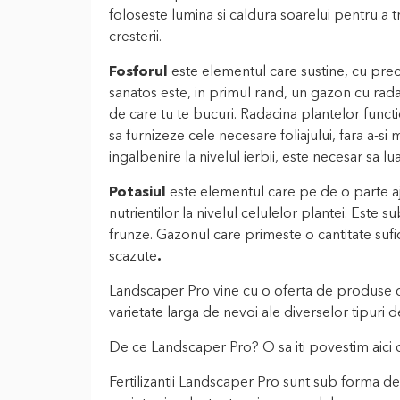
foloseste lumina si caldura soarelui pentru a 
cresterii.
Fosforul
este elementul care sustine, cu pre
sanatos este, in primul rand, un gazon cu radac
de care tu te bucuri. Radacina plantelor funct
sa furnizeze cele necesare foliajului, fara a-s
ingalbenire la nivelul ierbii, este necesar sa l
Potasiul
este elementul care pe de o parte aju
nutrientilor la nivelul celulelor plantei. Este s
frunze. Gazonul care primeste o cantitate sufic
scazute
.
Landscaper Pro vine cu o oferta de produse c
varietate larga de nevoi ale diverselor tipuri 
De ce Landscaper Pro? O sa iti povestim aici 
Fertilizantii Landscaper Pro sunt sub forma d