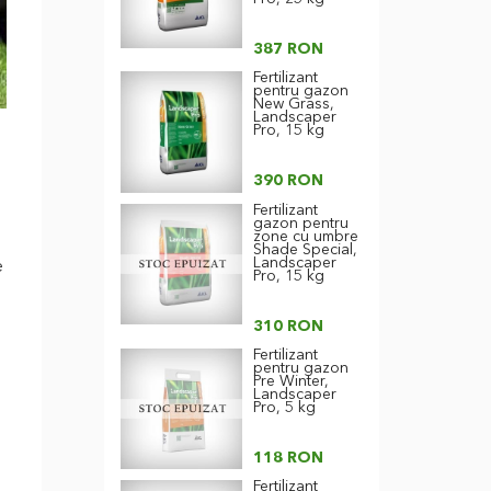
387 RON
Fertilizant
pentru gazon
New Grass,
Landscaper
Pro, 15 kg
390 RON
Fertilizant
gazon pentru
zone cu umbre
Shade Special,
Landscaper
e
Pro, 15 kg
310 RON
Fertilizant
pentru gazon
Pre Winter,
Landscaper
Pro, 5 kg
118 RON
Fertilizant