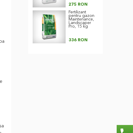
275 RON
Fertilizant
pentru gazon
Maintenance,
Landscaper
Pro, 15 kg
336 RON
upa
le
sa
phone