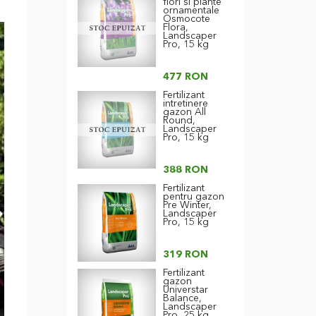
flori si plante
ornamentale
Osmocote
Flora,
Landscaper
Pro, 15 kg
477 RON
Fertilizant
intretinere
gazon All
Round,
Landscaper
Pro, 15 kg
388 RON
Fertilizant
pentru gazon
Pre Winter,
Landscaper
Pro, 15 kg
319 RON
Fertilizant
gazon
Universtar
Balance,
Landscaper
Pro, 25 kg