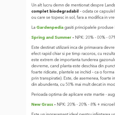
Un alt lucru demn de mentionat despre Lands
complet biodegradabil
– odata ce capsulele
ou care se topesc in sol, fara a modifica in vr
La
Gardenpedia
gasiti principalele produse 
Spring and Summer
-
NPK: 20% - 00% - 07
Este destinat utilizarii inca de primavara dev
efect rapid chiar si pe timp racoros, cu rezulta
este extrem de importanta tunderea gazonului
devreme, cand planta este deschisa din punct 
foarte ridicate, plantele se inchid – ca o for
prin transpiratie). Este, de asemenea, foarte i
din abundenta, cu 50% mai mult decat in mod 
Perioada optima de aplicare este martie - augus
New Grass
-
NPK: 20% - 20% - 8% + microe
Este un ingrasamant ideal pentru infiintarea 