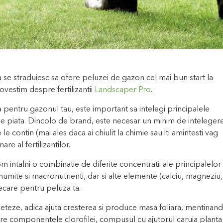
ina se straduiesc sa ofere peluzei de gazon cel mai bun start la
vestim despre fertilizantii
Landscaper Pro
.
a pentru gazonul tau, este important sa intelegi principalele
sc pe piata. Dincolo de brand, este necesar un minim de inteleger
 contin (mai ales daca ai chiulit la chimie sau iti amintesti vag
re al fertilizantilor.
om intalni o combinatie de diferite concentratii ale principalelor
 numite si macronutrienti, dar si alte elemente (calciu, magneziu,
 fiecare pentru peluza ta.
geteze, adica ajuta cresterea si produce masa foliara, mentinand
tre componentele clorofilei, compusul cu ajutorul caruia planta