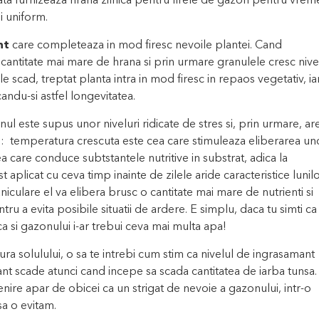
olata furnizeaza hrana zilnica pentru firele de gazon pentru vrem
i uniform.
nt
care completeaza in mod firesc nevoile plantei. Cand
o cantitate mai mare de hrana si prin urmare granulele cresc nive
 scad, treptat planta intra in mod firesc in repaos vegetativ, ia
andu-si astfel longevitatea.
l este supus unor niveluri ridicate de stres si, prin urmare, ar
ci: temperatura crescuta este cea care stimuleaza eliberarea un
cea care conduce subtstantele nutritive in substrat, adica la
st aplicat cu ceva timp inainte de zilele aride caracteristice lunil
aniculare el va elibera brusc o cantitate mai mare de nutrienti si
u a evita posibile situatii de ardere. E simplu, daca tu simti ca 
a si gazonului i-ar trebui ceva mai multa apa!
ra solulului, o sa te intrebi cum stim ca nivelul de ingrasamant
zant scade atunci cand incepe sa scada cantitatea de iarba tunsa.
re apar de obicei ca un strigat de nevoie a gazonului, intr-o
sa o evitam.