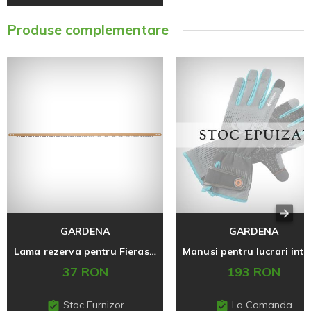
Produse complementare
GARDENA
GARDENA
Lama rezerva pentru Fierastrau 691
37 RON
193 RON
Stoc Furnizor
La Comanda