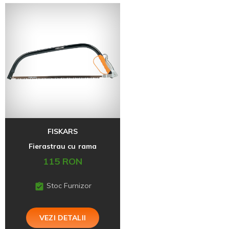
FISKARS
Fierastrau cu rama
115 RON
Stoc Furnizor
VEZI DETALII