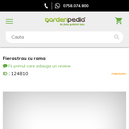
0758.074.800
Cauta
Fierastrau cu rama
Fii primul care adauga un review
ID :
124810