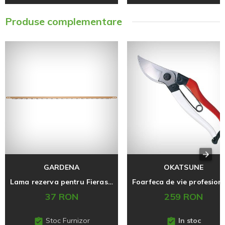
Produse complementare
GARDENA
OKATSUNE
Lama rezerva pentru Fierastrau 691
37 RON
259 RON
Stoc Furnizor
In stoc