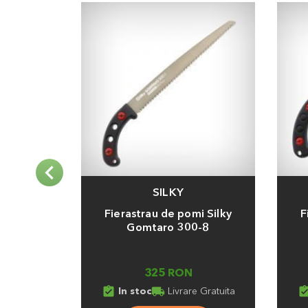
SILKY
Adauga
Adaug
Fierastrau de pomi Silky
F
Gomtaro 300-8
325 RON
assignment_turned_in
local_shipping
assignment_turn
In stoc
Livrare Gratuita