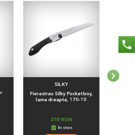
phone
SILKY
Adauga
Adauga
P
Fierastrau Silky Pocketboy,
Fiera
lama dreapta, 170-10
210 RON
assignment_turned_in
assignment_tu
In stoc