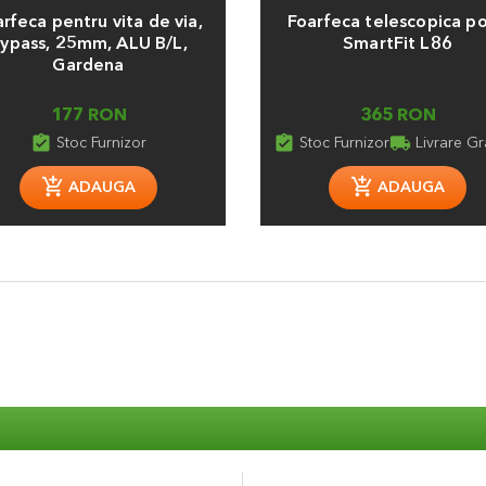
rfeca pentru vita de via,
Foarfeca telescopica p
ypass, 25mm, ALU B/L,
SmartFit L86
Gardena
177 RON
365 RON
assignment_turned_in
assignment_turned_in
local_shipping
Stoc Furnizor
Stoc Furnizor
Livrare Gr
ADAUGA
ADAUGA