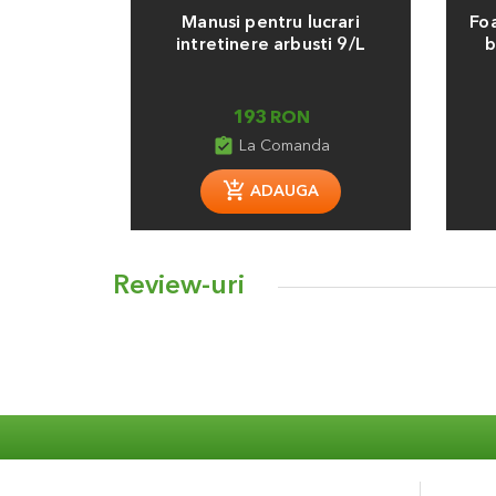
Manusi pentru lucrari
Foa
intretinere arbusti 9/L
b
193 RON
assignment_turned_in
La Comanda
ADAUGA
Review-uri