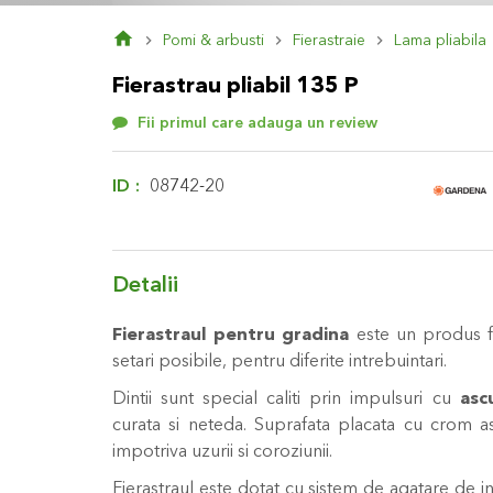
Skip
Pomi & arbusti
Fierastraie
Lama pliabila
to
the
Fierastrau pliabil 135 P
beginning
of
Fii primul care adauga un review
the
images
gallery
ID
08742-20
Detalii
Fierastraul pentru gradina
este un produs f
setari posibile, pentru diferite intrebuintari.
Dintii sunt special caliti prin impulsuri cu
asc
curata si neteda. Suprafata placata cu crom a
impotriva uzurii si coroziunii.
Fierastraul este dotat cu sistem de agatare de in