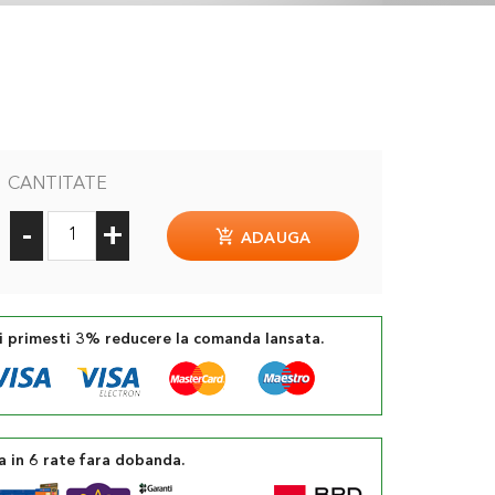
CANTITATE
-
+
ADAUGA
si primesti 3% reducere la comanda lansata.
a in 6 rate fara dobanda.