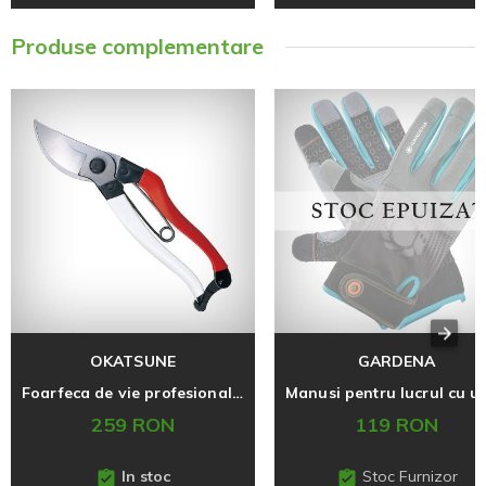
Produse complementare
OKATSUNE
GARDENA
Foarfeca de vie profesionala Okatsune 103, 25 mm, M, originala Japonia
259 RON
119 RON
In stoc
Stoc Furnizor