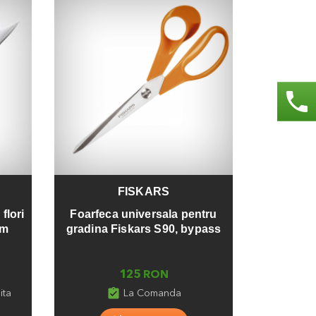
phone
FISKARS
Adauga
flori
Foarfeca universala pentru
mm
gradina Fiskars S90, bypass
125 RON
assignment_turned_in
ita
La Comanda