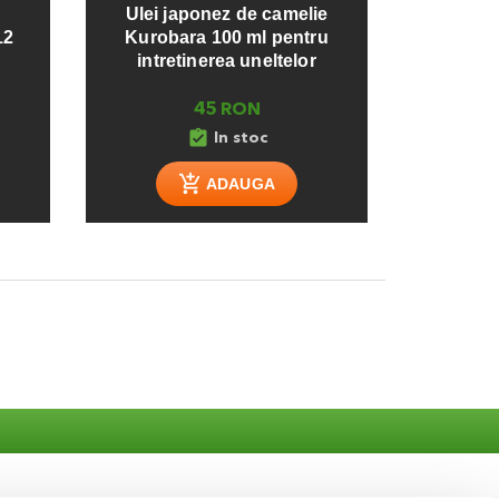
Ulei japonez de camelie
12
Kurobara 100 ml pentru
intretinerea uneltelor
45 RON
assignment_turned_in
In stoc
ADAUGA