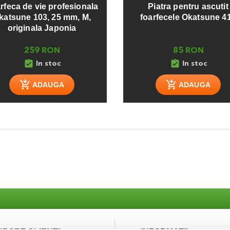
rfeca de vie profesionala
Piatra pentru ascutit
katsune 103, 25 mm, M,
foarfecele Okatsune 4
originala Japonia
259 RON
85 RON
assignment_turned_in
assignment_turned_in
In stoc
In stoc
ADAUGA
ADAUGA