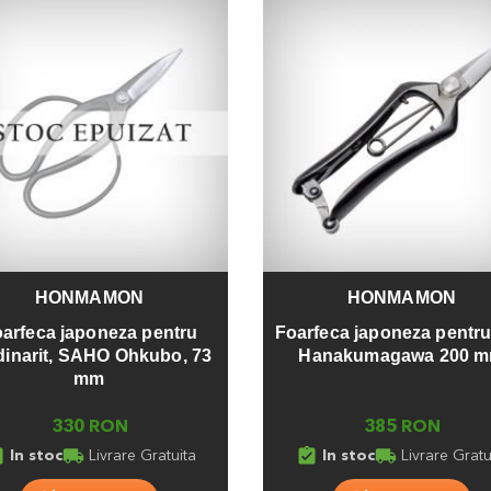
HONMAMON
HONMAMON
a
Adauga
arfeca japoneza pentru
Foarfeca japoneza pentru 
dinarit, SAHO Ohkubo, 73
Hanakumagawa 200 
mm
330 RON
385 RON
ed_in
local_shipping
assignment_turned_in
local_shipping
In stoc
Livrare Gratuita
In stoc
Livrare Gratu