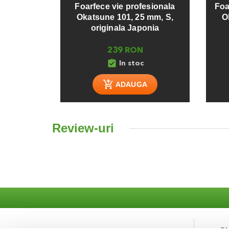
Foarfece vie profesionala
Foa
Okatsune 101, 25 mm, S,
O
originala Japonia
239 RON
assignment_turned_in
In stoc
ADAUGA
Review-uri