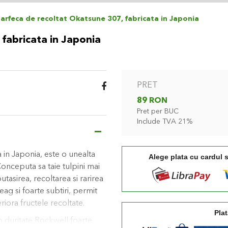
arfeca de recoltat Okatsune 307, fabricata in Japonia
 fabricata in Japonia
PRET
89 RON
Pret per BUC
Include TVA 21%
 in Japonia, este o unealta
Alege plata cu cardul 
Conceputa sa taie tulpini mai
asirea, recoltarea si rarirea
eag si foarte subtiri, permit
eriora fructele recoltate.
Plat
 duritate Rockwell foarte