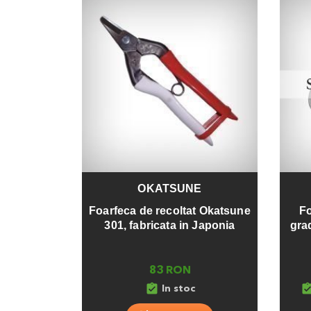
OKATSUNE
Adauga
Adaug
Foarfeca de recoltat Okatsune
Fo
301, fabricata in Japonia
gra
83 RON
assignment_turned_in
assignment_turn
In stoc