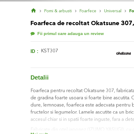
Skip
Pomi & arbusti
Foarfece
Universal
Fo
to
the
Foarfeca de recoltat Okatsune 307,
beginning
of
Fii primul care adauga un review
the
images
gallery
ID
KST307
Detalii
Foarfeca pentru recoltat Okatsune 307, fabricata
de gradina foarte usoara si foarte bine ascutita. 
dure, lemnoase, foarfeca este adecvata pentru but
fructelor si legumelor. Lamele ascutite ca un bric
accesul chiar si in spatii foarte inguste, fara a det
Fabricate din otel japonez (IZUMO YASUGI), cu o