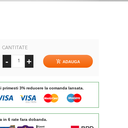
CANTITATE
-
+
ADAUGA
si primesti 3% reducere la comanda lansata.
a in 6 rate fara dobanda.