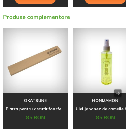
Produse complementare
OKATSUNE
HONMAMON
Piatra pentru ascutit foarfecele Okatsune 412
85 RON
85 RON