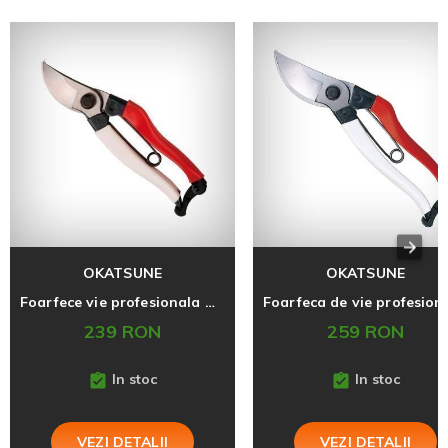
OKATSUNE
OKATSUNE
Foarfece vie profesionala Okatsune 101, 25 mm, S, originala Japonia
239 RON
259 RON
In stoc
In stoc
VEZI DETALII
VEZI DETALII