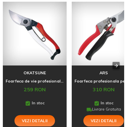
OKATSUNE
ARS
Foarfeca de vie profesionala Okatsune 103, 25 mm, M, originala Japonia
259 RON
310 RON
In stoc
In stoc
Livrare Gratuita
VEZI DETALII
VEZI DETALII