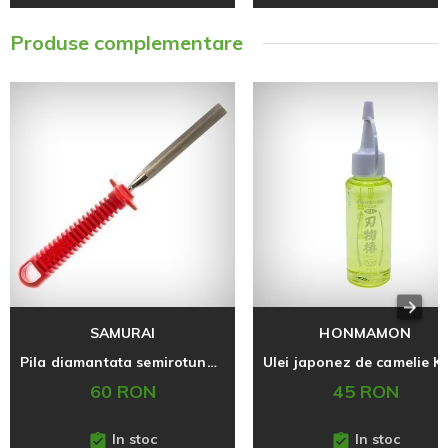
Produse complementare
SAMURAI
HONMAMON
Pila diamantata semirotunda pentru ascutirea foarfecelor
60 RON
45 RON
In stoc
In stoc