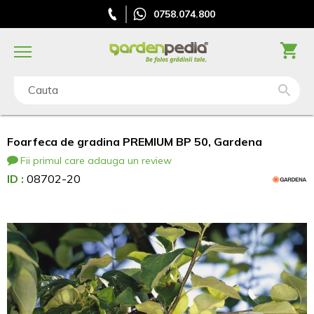
0758.074.800
Cauta
Foarfeca de gradina PREMIUM BP 50, Gardena
Fii primul care adauga un review
ID :
08702-20