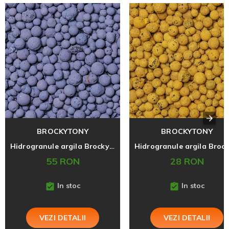
BROCKYTONY
BROCKYTONY
Hidrogranule argila Brockytony 8-16 mm, Lilac, 5 litri
55 RON
28 RON
In stoc
In stoc
VEZI DETALII
VEZI DETALII