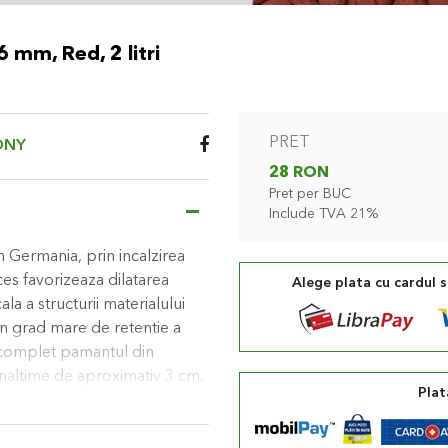
 mm, Red, 2 litri
PRET
ONY
28 RON
Pret per BUC
Include TVA 21%
n Germania, prin incalzirea
es favorizeaza dilatarea
Alege plata cu cardul 
la a structurii materialului
n grad mare de retentie a
i complet pamantul din
u inaltime de aproximativ 3 cm,
Plat
de umiditate din ghivece si