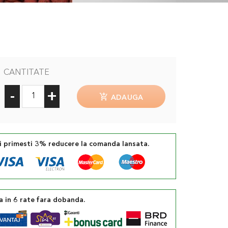
CANTITATE
-
+
ADAUGA
si primesti 3% reducere la comanda lansata.
a in 6 rate fara dobanda.