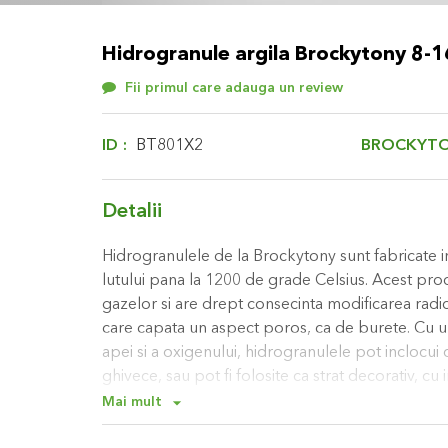
Skip
to
Hidrogranule argila Brockytony 8-16
the
beginning
Fii primul care adauga un review
of
the
images
BROCKYT
ID
BT801X2
gallery
Detalii
Hidrogranulele de la Brockytony sunt fabricate i
lutului pana la 1200 de grade Celsius. Acest proc
gazelor si are drept consecinta modificarea radica
care capata un aspect poros, ca de burete. Cu u
apei si a oxigenului, hidrogranulele pot inclocu
ghivece, sau pot fi folosite ca strat decorativ, c
deasupra pamantului: vor mentine ridicat gradul 
Mai mult
vor da si un plus de culoare spatiului.