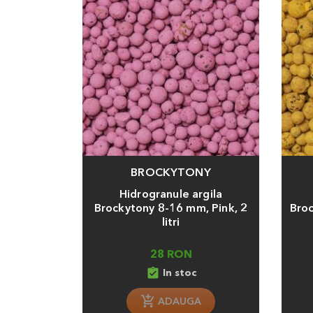
BROCKYTONY
Adauga
Adaug
Hidrogranule argila
Brockytony 8-16 mm, Pink, 2
Broc
litri
28 RON
assignment_turned_in
In stoc
ADAUGA