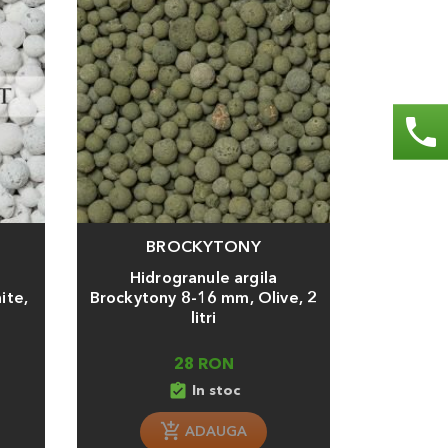
phone
BROCKYTONY
Adauga
Hidrogranule argila
ite,
Brockytony 8-16 mm, Olive, 2
litri
28 RON
assignment_turned_in
In stoc
ADAUGA