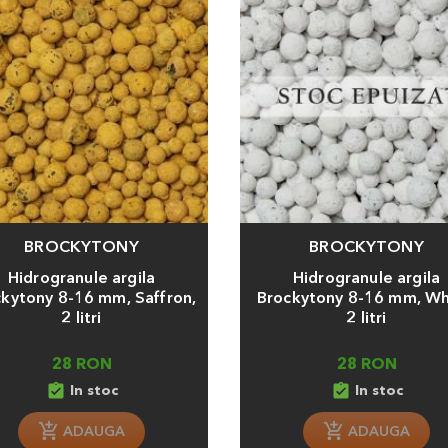
BROCKYTONY
BROCKYTONY
a
Adauga
Hidrogranule argila
Hidrogranule argila
kytony 8-16 mm, Saffron,
Brockytony 8-16 mm, Wh
2 litri
2 litri
28 RON
28 RON
assignment_turned_in
assignment_turned_in
In stoc
In stoc
ADAUGA
ADAUGA