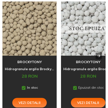
BROCKYTONY
BROCKYTONY
Hidrogranule argila Brockytony 8-16 mm, Cream, 2 litri
28 RON
28 RON
In stoc
Epuizat din stoc
VEZI DETALII
VEZI DETALII