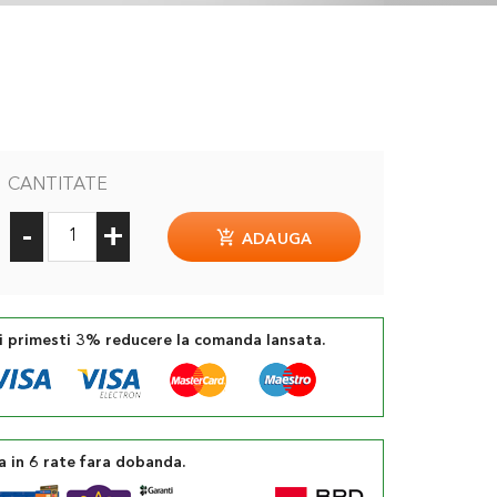
CANTITATE
-
+
ADAUGA
si primesti 3% reducere la comanda lansata.
a in 6 rate fara dobanda.