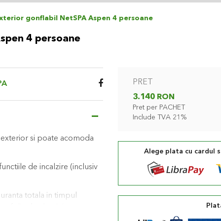
exterior gonflabil NetSPA Aspen 4 persoane
 Aspen 4 persoane
PRET
PA
3.140 RON
Pret per PACHET
Include TVA 21%
a exterior si poate acomoda
Alege plata cu cardul 
nctiile de incalzire (inclusiv
uranta totala in timpul
Plat
t cu folie de aluminiu pentru
u o inchidere sigura atunci