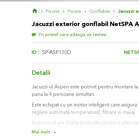
Skip
Piscine
Piscine
Gonflabile
Jacuzzi 
to
the
Jacuzzi exterior gonflabil NetSPA
beginning
of
Fii primul care adauga un review
the
images
gallery
NETS
ID
SP-ASP130D
Detalii
Jacuzzi-ul Aspen este potrivit pentru montare l
pana la 4 persoane simultan.
Este echipat cu un motor inteligent care asigura fu
reglare automata temperaturii), filtrare si masaj.
Incalzitorul are dubla protectie pentru a oferi sig
utilizarii. Jacuzzi-ul se livreaza cu capac prevazu
Mai mult
conservarea caldurii. Capacul are catarame pentr