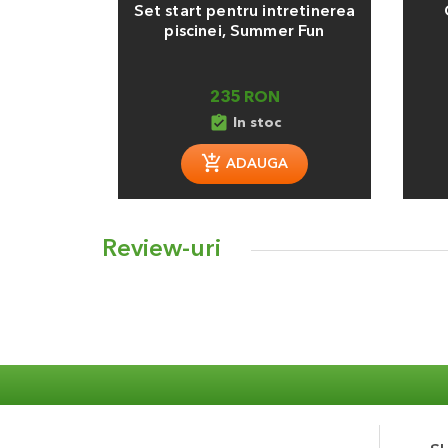
Set start pentru intretinerea
piscinei, Summer Fun
235 RON
assignment_turned_in
In stoc
ADAUGA
Review-uri