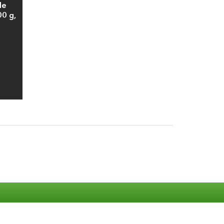
le
00 g,