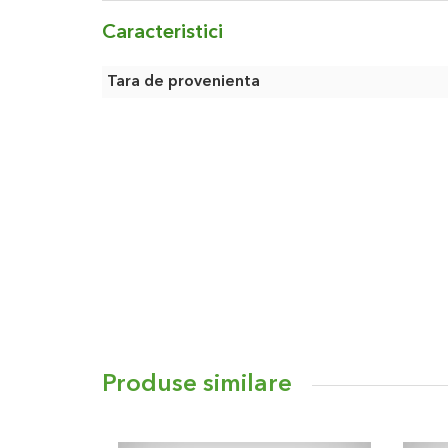
cand spa-ul nu este utilizat.
Caracteristici
Panoul de control integrat este intuitiv si usor de u
Caracteristici
Tara de provenienta
Instalarea se face usor datorita pompei de aer i
sa se umfle automat in cateva minute.
Peretele interior este fabricat din PVC de culoare
din PVC laminat, cu finisaj cu aspect de piele car
aspect placut, elegant.
Caracteristici si date tehnice
- priza cu protectie diferentiala de 10 mA
- compresor 650 W
- pompa filtrare 40 W
- capacitatea de filtrare a pompei: 1200 l/h
- incalzitor 1500 W
- nivelul de zgomot al pompei de filtrare: 55 dB 
Produse similare
- duze de aer – 110 buc
- temperatura maxima 42° C
- temperatura minima la care poate functiona 5°