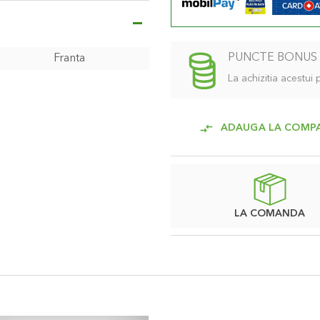
tilizat.
PUNCTE BONUS
Franta
ntegrate care permte spa-ului
La achizitia acestui
 gri perlat. Exteriorul este
e confera jacuzzi-ului un
ADAUGA LA COMP
LA COMANDA
la un metru distanta
 C