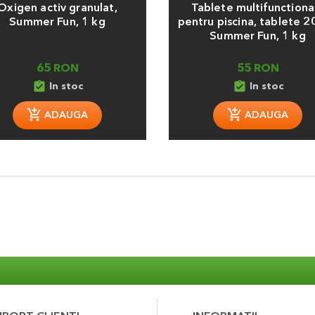
Oxigen activ granulat,
Tablete multifunctiona
Summer Fun, 1 kg
pentru piscina, tablete 2
Summer Fun, 1 kg
65 RON
55 RON
assignment_turned_in
assignment_turned_in
In stoc
In stoc
ADAUGA
ADAUGA