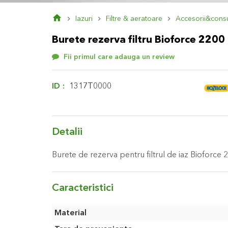
Skip
Iazuri
Filtre & aeratoare
Accesorii&cons
to
the
Burete rezerva filtru Bioforce 2200
beginning
of
Fii primul care adauga un review
the
images
gallery
ID
1317T0000
Detalii
Burete de rezerva pentru filtrul de iaz Bioforce 
Caracteristici
Caracteristici
Material