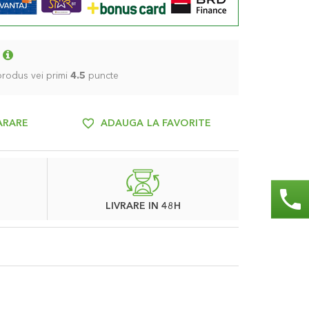
 produs vei primi
4.5
puncte
ARARE
ADAUGA LA FAVORITE
phone
LIVRARE IN 48H