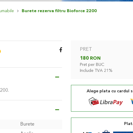
umabile
Burete rezerva filtru Bioforce 2200
PRET
180 RON
Pret per BUC
Include TVA 21%
2200.
Alege plata cu cardul 
Plat
Burete