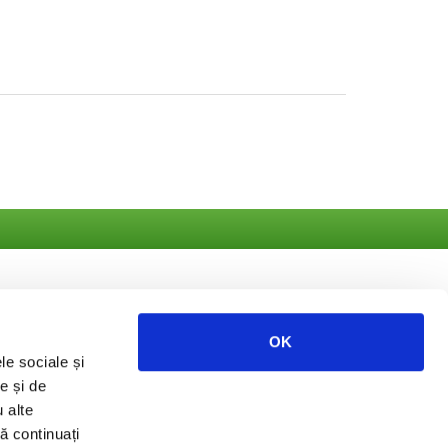
OK
le sociale și
ate
e și de
u alte
să continuați