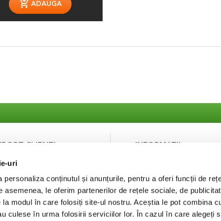
ADAUGA
UPORT CLIENTI
INFORMATII
ie-uri
ntact
Despre noi
curitatea platilor
Termeni si Conditii
personaliza conținutul și anunțurile, pentru a oferi funcții de rețe
Politica de Confidentialit
De asemenea, le oferim partenerilor de rețele sociale, de publicitat
Puncte de fidelizare
e la modul în care folosiți site-ul nostru. Aceștia le pot combina c
FAQ
au culese în urma folosirii serviciilor lor. În cazul în care alegeți 