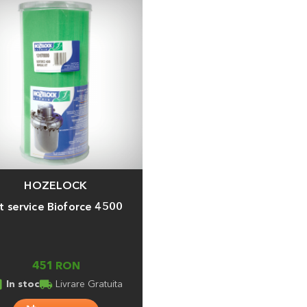
HOZELOCK
a
t service Bioforce 4500
451 RON
ed_in
local_shipping
In stoc
Livrare Gratuita