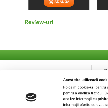
ADAUGA
Review-uri
S
Acest site utilizează cook
Co
Se
Folosim cookie-uri pentru a 
pentru a analiza traficul. 
analize informații cu privir
informații oferite de dvs. s