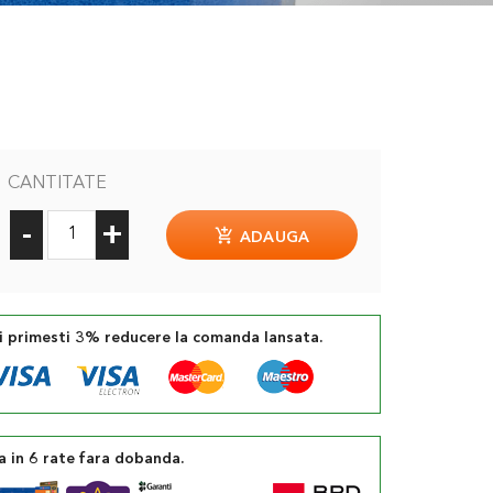
CANTITATE
-
+
ADAUGA
si primesti 3% reducere la comanda lansata.
a in 6 rate fara dobanda.