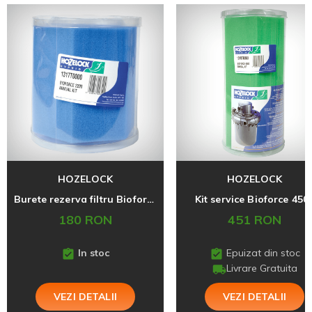
HOZELOCK
HOZELOCK
Burete rezerva filtru Bioforce 2200
Kit service Bioforce 450
180 RON
451 RON
In stoc
Epuizat din stoc
Livrare Gratuita
VEZI DETALII
VEZI DETALII