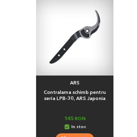
ARS
Adauga
Contralama schimb pentru
seria LPB-30, ARS Japonia
145 RON
assignment_turned_in
In stoc