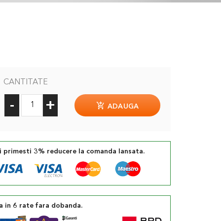
CANTITATE
-
+
ADAUGA
si primesti 3% reducere la comanda lansata.
a in 6 rate fara dobanda.