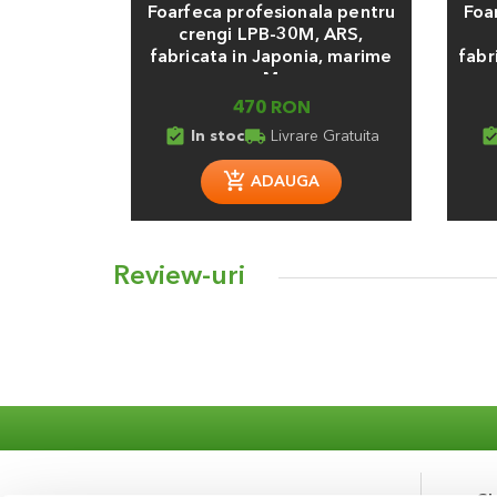
Foarfeca profesionala pentru
Foa
crengi LPB-30M, ARS,
fabricata in Japonia, marime
fabr
M
470 RON
assignment_turned_in
local_shipping
assignment_turn
In stoc
Livrare Gratuita
ADAUGA
Review-uri