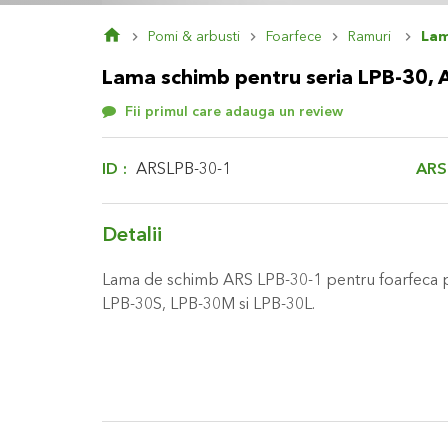
Skip
Pomi & arbusti
Foarfece
Ramuri
Lam
to
the
Lama schimb pentru seria LPB-30, 
beginning
of
Fii primul care adauga un review
the
images
gallery
ARS
ID
ARSLPB-30-1
Detalii
Lama de schimb ARS LPB-30-1 pentru foarfeca p
LPB-30S, LPB-30M si LPB-30L.