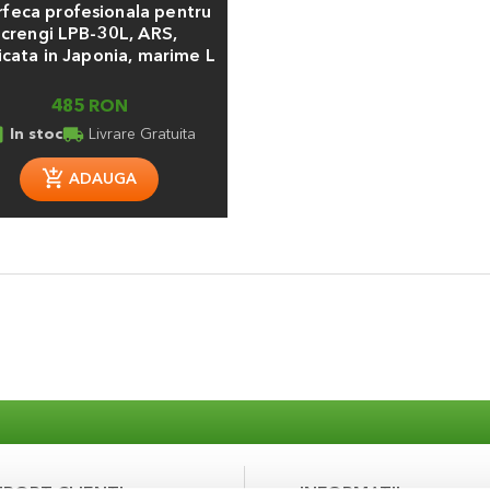
rfeca profesionala pentru
crengi LPB-30L, ARS,
icata in Japonia, marime L
485 RON
ed_in
local_shipping
In stoc
Livrare Gratuita
ADAUGA