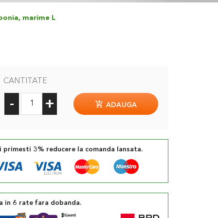
aponia, marime L
CANTITATE
-
+
ADAUGA
si primesti 3% reducere la comanda lansata.
a in 6 rate fara dobanda.