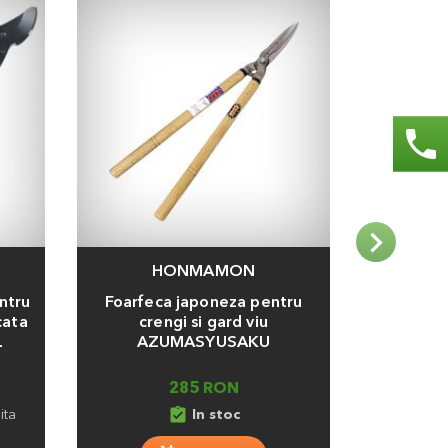
phone
HONMAMON
Adauga
Adauga
ntru
Foarfeca japoneza pentru
Fierastr
cata
crengi si gard viu
lama 
L
AZUMASYUSAKU
285 RON
assignment_turned_in
ita
In stoc