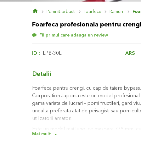
Skip
Pomi & arbusti
Foarfece
Ramuri
Foa
to
the
Foarfeca profesionala pentru crengi
beginning
of
Fii primul care adauga un review
the
images
gallery
ARS
ID
LPB-30L
Detalii
Foarfeca pentru crengi, cu cap de taiere bypass
Corporation Japonia este un model profesional d
gama variata de lucrari – pomi fructiferi, gard viu,
unealta preferata atat de peisagisti sau pomicultor
utilizatorii amatori.
Este un model mai lung, ce masoara 778 mm, cu 
Mai mult
aluminiu rezistent, avand forma tubulara si prev