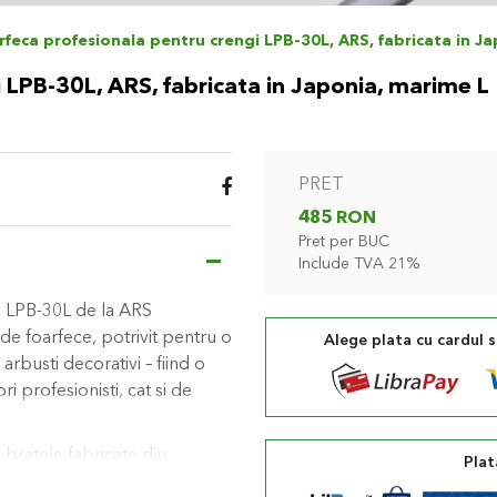
rfeca profesionala pentru crengi LPB-30L, ARS, fabricata in J
 LPB-30L, ARS, fabricata in Japonia, marime L
PRET
485 RON
Pret per BUC
Include TVA 21%
, LPB-30L de la ARS
e foarfece, potrivit pentru o
Alege plata cu cardul 
 arbusti decorativi – fiind o
i profesionisti, cat si de
bratele fabricate din
Plat
azute cu dublu amortizor