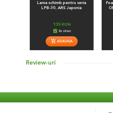
Lama schimb pentru seria
Foa
LPB-30, ARS Japonia
Ok
135 RON
assignment_turned_in
In stoc
ADAUGA
Review-uri