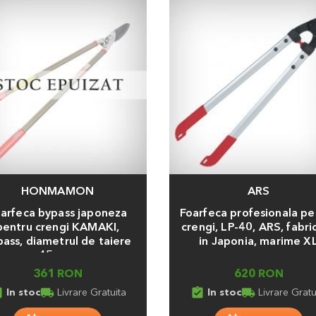
HONMAMON
ARS
a
Adauga
arfeca bypass japoneza
Foarfeca profesionala pe
pentru crengi KAMAKI,
crengi, LP-40, ARS, fabri
ass, diametrul de taiere
in Japonia, marime X
45 mm
361 RON
620 RON
ed_in
local_shipping
assignment_turned_in
local_shipping
In stoc
Livrare Gratuita
In stoc
Livrare Gratu