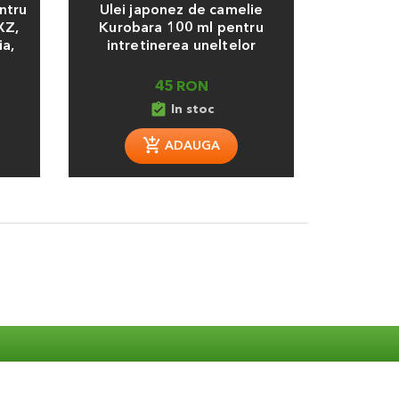
ntru
Ulei japonez de camelie
Piatr
XZ,
Kurobara 100 ml pentru
foarfe
ia,
intretinerea uneltelor
45 RON
assignment_turned_in
In stoc
ADAUGA