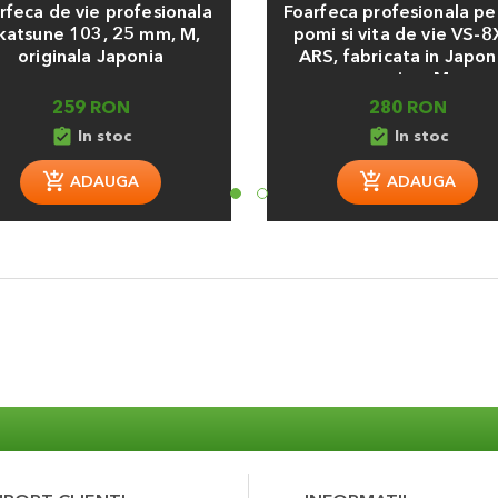
rfeca de vie profesionala
Foarfeca profesionala pe
atsune 103, 25 mm, M,
pomi si vita de vie VS-8
originala Japonia
ARS, fabricata in Japon
marime M
259 RON
280 RON
assignment_turned_in
assignment_turned_in
In stoc
In stoc
ADAUGA
ADAUGA