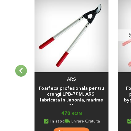
ARS
Adauga
Adaug
Foarfeca profesionala pentru
Fo
crengi LPB-30M, ARS,
fabricata in Japonia, marime
byp
M
470 RON
assignment_turned_in
local_shipping
assignment_turn
In stoc
Livrare Gratuita