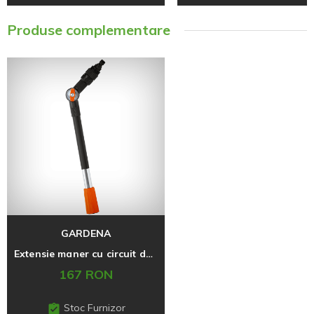
Produse complementare
GARDENA
Extensie maner cu circuit de apa cu racord 53 cm
167 RON
Stoc Furnizor