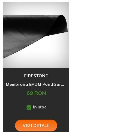
FIRESTONE
Membrana EPDM PondGard 9,15x30,5
69 RON
In stoc
VEZI DETALII