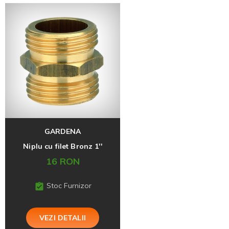
GARDENA
Niplu cu filet Bronz 1''
16 RON
Stoc Furnizor
VEZI DETALII