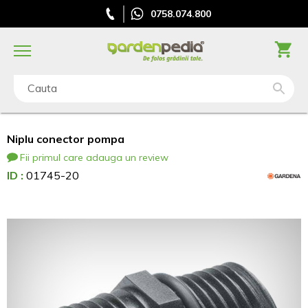
0758.074.800
Cauta
Niplu conector pompa
Fii primul care adauga un review
ID :
01745-20