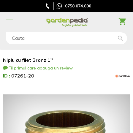
0758.074.800
Cauta
Niplu cu filet Bronz 1''
Fii primul care adauga un review
ID :
07261-20