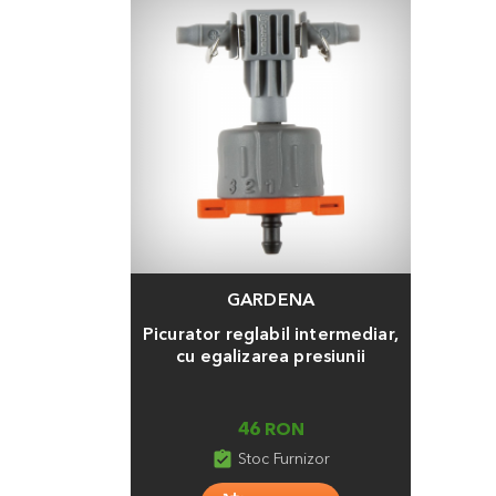
GARDENA
Adauga
Picurator reglabil intermediar,
cu egalizarea presiunii
46 RON
assignment_turned_in
Stoc Furnizor