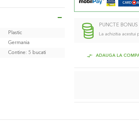
 apei, independent de
tare automata
iabila, pe termen lung.
 de capat este atasat la
PUNCTE BONUS
jutorul dispozitivului de
Plastic
La achizitia acestui
ectare de 13 mm (1/2") poate
Germania
torului de capat. Sunt incluse
Contine: 5 bucati
ADAUGA LA COMP