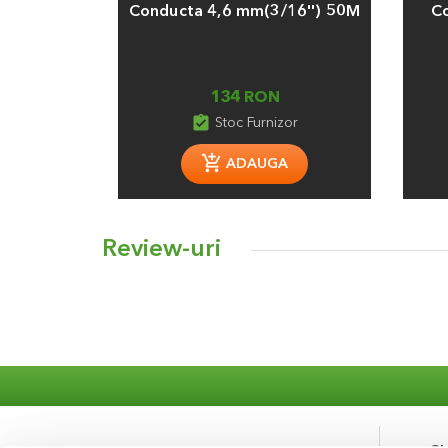
Conducta 4,6 mm(3/16'') 50M
Co
134 RON
assignment_turned_in
Stoc Furnizor
ADAUGA
Review-uri