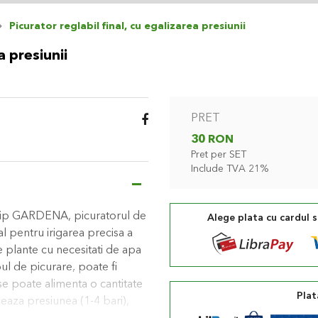
Picurator reglabil final, cu egalizarea presiunii
a presiunii
PRET
30 RON
Pret per SET
Include TVA 21%
Drip GARDENA, picuratorul de
Alege plata cu cardul 
al pentru irigarea precisa a
de plante cu necesitati de apa
ul de picurare, poate fi
se poate alimenta o cantitate
Plat
zeaza presiunea (1-4 bari),