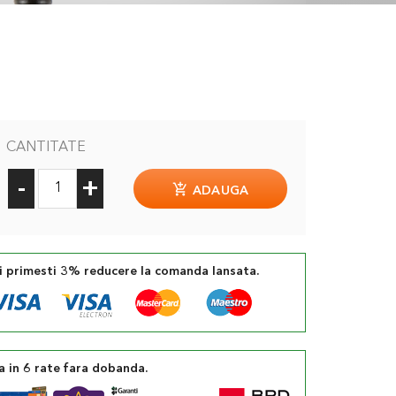
CANTITATE
-
+
ADAUGA
si primesti 3% reducere la comanda lansata.
a in 6 rate fara dobanda.