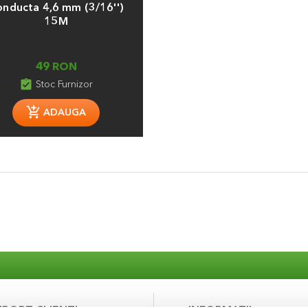
nducta 4,6 mm (3/16'')
15M
49 RON
assignment_turned_in
Stoc Furnizor
ADAUGA