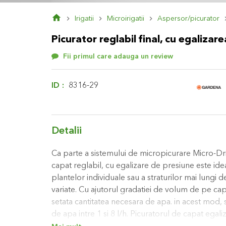
Skip
Irigatii
Microirigatii
Aspersor/picurator
to
the
Picurator reglabil final, cu egalizare
beginning
of
Fii primul care adauga un review
the
images
gallery
ID
8316-29
Detalii
Ca parte a sistemului de micropicurare Micro-
capat reglabil, cu egalizare de presiune este ide
plantelor individuale sau a straturilor mai lungi 
variate. Cu ajutorul gradatiei de volum de pe cap
setata cantitatea necesara de apa. in acest mod, 
de apa intre 1 si 8 l/h. Picuratorul de capat egali