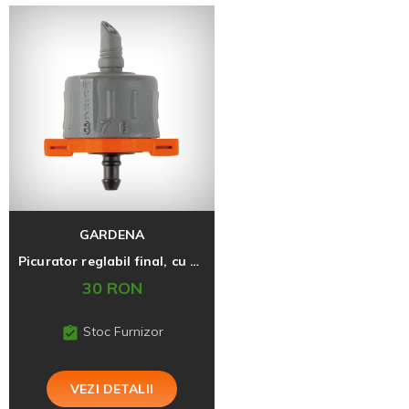
GARDENA
Picurator reglabil final, cu egalizarea presiunii
30 RON
Stoc Furnizor
VEZI DETALII