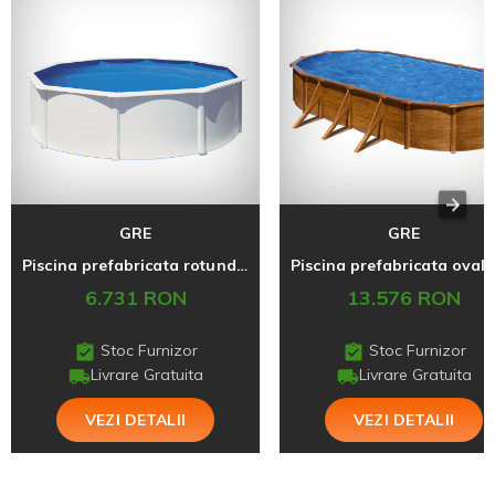
GRE
GRE
Piscina prefabricata rotunda cu pereti metalici albi, 460 х h 120 cm
6.731 RON
13.576 RON
Stoc Furnizor
Stoc Furnizor
Livrare Gratuita
Livrare Gratuita
VEZI DETALII
VEZI DETALII