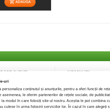
ADAUGA
UPORT CLIENTI
INFORMATII
ie-uri
ntact
Despre noi
curitatea platilor
Termeni si Conditii
personaliza conținutul și anunțurile, pentru a oferi funcții de rețe
Politica de Confidentialit
De asemenea, le oferim partenerilor de rețele sociale, de publicitat
Puncte de fidelizare
e la modul în care folosiți site-ul nostru. Aceștia le pot combina c
FAQ
au culese în urma folosirii serviciilor lor. În cazul în care alegeți 