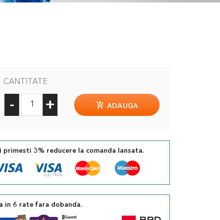
CANTITATE
-
+
ADAUGA
si primesti 3% reducere la comanda lansata.
a in 6 rate fara dobanda.