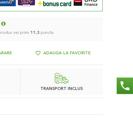
 produs vei primi
11.3
puncte
ARARE
ADAUGA LA FAVORITE
phone
TRANSPORT INCLUS