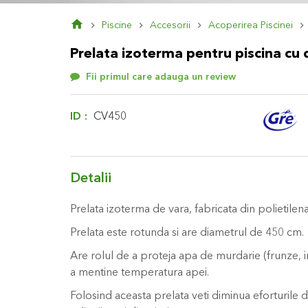
Skip
Piscine
Accesorii
Acoperirea Piscinei
to
the
Prelata izoterma pentru piscina c
beginning
of
Fii primul care adauga un review
the
images
gallery
ID
CV450
Detalii
Prelata izoterma de vara, fabricata din polietile
Prelata este rotunda si are diametrul de 450 cm.
Are rolul de a proteja apa de murdarie (frunze, in
a mentine temperatura apei.
Folosind aceasta prelata veti diminua eforturile de