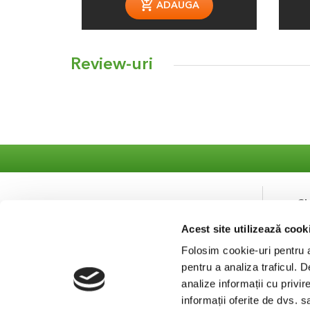
ADAUGA
Review-uri
S
Acest site utilizează cook
Co
Se
Folosim cookie-uri pentru a 
pentru a analiza traficul. 
analize informații cu privir
informații oferite de dvs. s