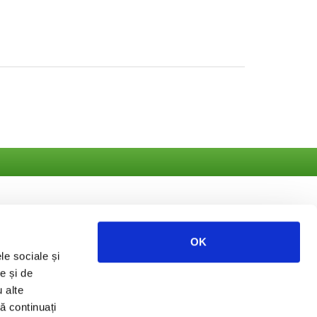
OK
le sociale și
ate
e și de
u alte
să continuați