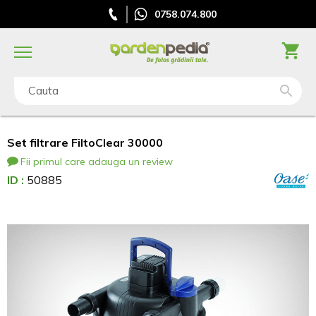
0758.074.800
Cauta
Set filtrare FiltoClear 30000
Fii primul care adauga un review
ID :
50885