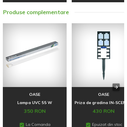
Produse complementare
OASE
OASE
Lampa UVC 55 W
350 RON
430 RON
La Comanda
Epuizat din stoc