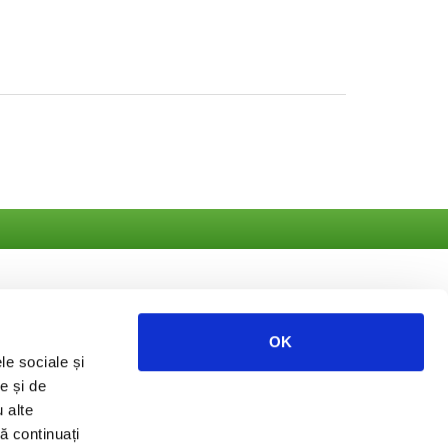
OK
le sociale și
ate
e și de
u alte
să continuați