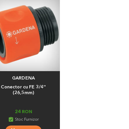
GARDENA
a
Conector cu FE 3/4''
(26,5mm)
24 RON
assignment_turned_in
Stoc Furnizor