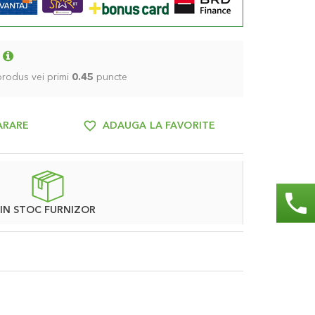
 produs vei primi
0.45
puncte
ARARE
ADAUGA LA FAVORITE
phone
IN STOC FURNIZOR