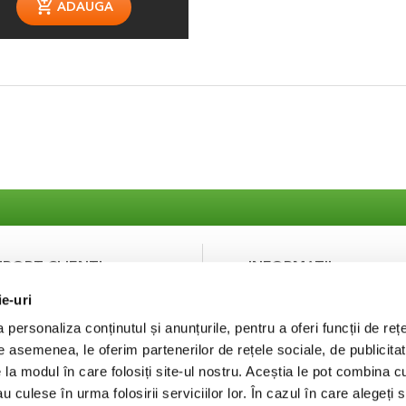
ADAUGA
UPORT CLIENTI
INFORMATII
ie-uri
ntact
Despre noi
curitatea platilor
Termeni si Conditii
personaliza conținutul și anunțurile, pentru a oferi funcții de rețe
Politica de Confidentialit
De asemenea, le oferim partenerilor de rețele sociale, de publicitat
Puncte de fidelizare
e la modul în care folosiți site-ul nostru. Aceștia le pot combina c
FAQ
au culese în urma folosirii serviciilor lor. În cazul în care alegeți 