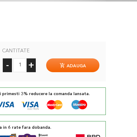
CANTITATE
-
+
ADAUGA
si primesti 3% reducere la comanda lansata.
a in 6 rate fara dobanda.