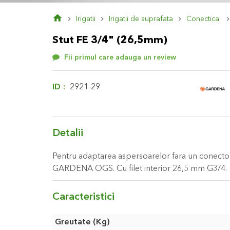
Skip
Irigatii
Irigatii de suprafata
Conectica
to
the
Stut FE 3/4" (26,5mm)
beginning
of
Fii primul care adauga un review
the
images
gallery
ID
2921-29
Detalii
Pentru adaptarea aspersoarelor fara un conector 
GARDENA OGS. Cu filet interior 26,5 mm G3/4.
Caracteristici
Caracteristici
Greutate (Kg)