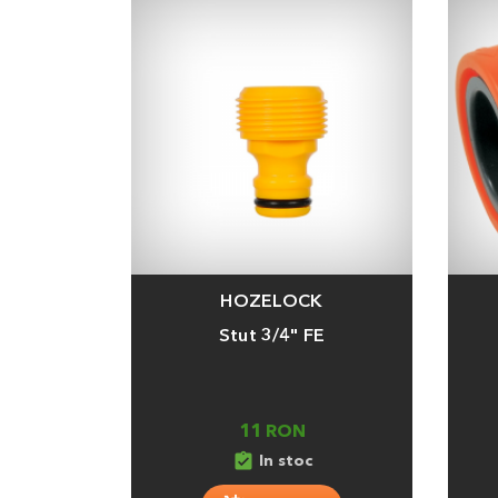
HOZELOCK
Adauga
Adaug
Stut 3/4" FE
11 RON
assignment_turned_in
In stoc