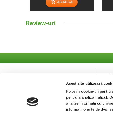
ADAUGA
Review-uri
S
Acest site utilizează cook
Co
Se
Folosim cookie-uri pentru a 
pentru a analiza traficul. 
analize informații cu privir
informații oferite de dvs. s