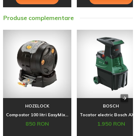
Produse complementare
HOZELOCK
BOSCH
Compostor 100 litri EasyMix 2 in 1, Hozelock
850 RON
1.950 RON