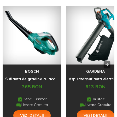
BOSCH
GARDENA
Suflanta de gradina cu accumulator Bosch ALB 18 LI
365 RON
613 RON
Stoc Furnizor
In stoc
Livrare Gratuita
Livrare Gratuita
VEZI DETALII
VEZI DETALII