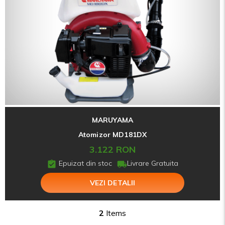
MARUYAMA
Atomizor MD181DX
3.122 RON
Epuizat din stoc
Livrare Gratuita
VEZI DETALII
2
Items