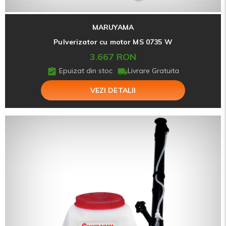
MARUYAMA
Pulverizator cu motor MS 0735 W
3.667 RON
Epuizat din stoc
Livrare Gratuita
VEZI DETALII