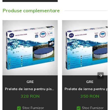
Produse complementare
GRE
GRE
Prelata de iarna pentru piscina ovala 500 x 300cm
328 RON
350 RON
Stoc Furnizor
Stoc Furnizor