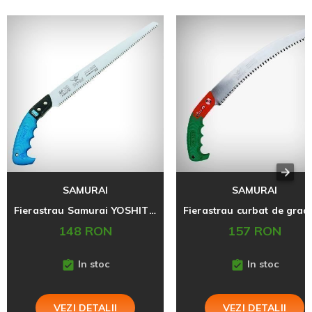
SAMURAI
SAMURAI
Fierastrau Samurai YOSHITSUNE, 300 mm
148 RON
157 RON
In stoc
In stoc
VEZI DETALII
VEZI DETALII