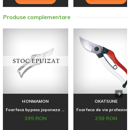
Produse complementare
HONMAMON
OKATSUNE
Foarfeca bypass japoneza pentru pomi si vie, fabricata manual, Hanakumagawa Tip A (S)
395 RON
259 RON