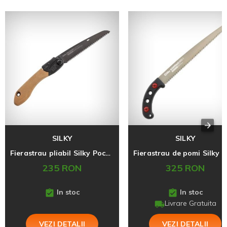
SILKY
SILKY
Fierastrau pliabil Silky Pocketboy Outback, lama dreapta, 170-10
235 RON
325 RON
In stoc
In stoc
Livrare Gratuita
VEZI DETALII
VEZI DETALII