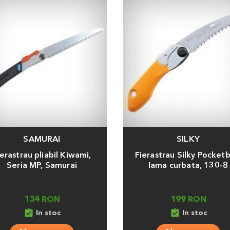
e la ruperea lamei.
SAMURAI
SILKY
a
Adauga
ierastrau pliabil Kiwami,
Fierastrau Silky Pocketb
Seria MP, Samurai
lama curbata, 130-8
134 RON
199 RON
assignment_turned_in
assignment_turned_in
In stoc
In stoc