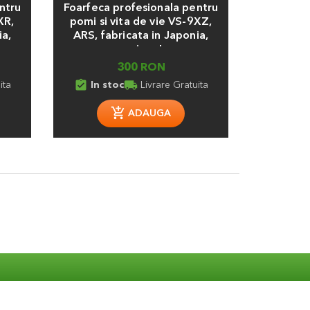
ntru
Foarfeca profesionala pentru
Pila diam
XR,
pomi si vita de vie VS-9XZ,
fier
ia,
ARS, fabricata in Japonia,
marime L
300 RON
assignment_turned_in
local_shipping
ita
In stoc
Livrare Gratuita
ADAUGA