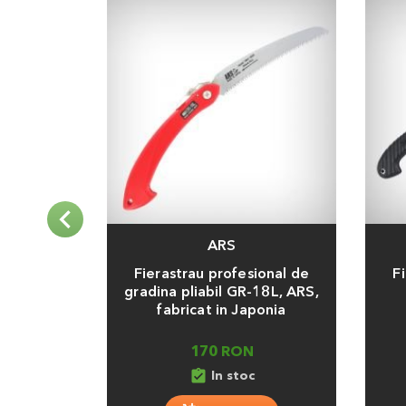
folosirea lor in mod necorespunzator poate duc
ARS
Adauga
Adaug
Fierastrau profesional de
F
gradina pliabil GR-18L, ARS,
fabricat in Japonia
170 RON
assignment_turned_in
In stoc