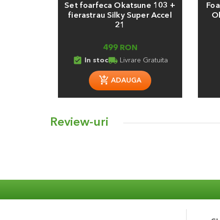
Set foarfeca Okatsune 103 +
Foa
fierastrau Silky Super Accel
Ok
21
499 RON
assignment_turned_in
local_shipping
In stoc
Livrare Gratuita
ADAUGA
Review-uri