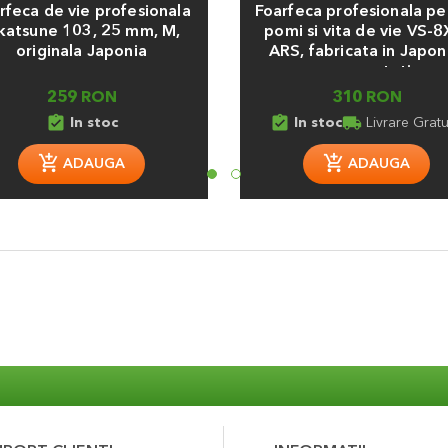
rfeca de vie profesionala
Foarfeca profesionala pe
atsune 103, 25 mm, M,
pomi si vita de vie VS-8
originala Japonia
ARS, fabricata in Japon
maner rotativ
259 RON
310 RON
assignment_turned_in
assignment_turned_in
local_shipping
In stoc
In stoc
Livrare Gratu
ADAUGA
ADAUGA