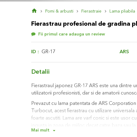
Skip
Pomi & arbusti
Fierastraie
Lama pliabila
to
the
Fierastrau profesional de gradina pl
beginning
of
Fii primul care adauga un review
the
images
gallery
ARS
ID
GR-17
Detalii
Fierastraul japonez GR-17 ARS este una dintre un
utilizatorii profesionisti, dar si de amatorii cunos
Prevazut cu lama patentata de ARS Corporatio
Turbocut, acest fierastrau cu utilizare universala 
foarte ascutiti. Lama are varf conic si este usor cu
ingusta in zona de mijloc decat catre baza sau la 
Mai mult
frecarea este redusa in timpul utilizarii ceea ce 