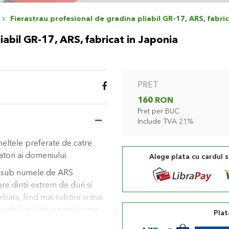
Fierastrau profesional de gradina pliabil GR-17, ARS, fabri
iabil GR-17, ARS, fabricat in Japonia
PRET
160 RON
Pret per BUC
Include TVA 21%
eltele preferate de catre
catori ai domeniului.
Alege plata cu cardul 
n sub numele de ARS
are dintii extrem de duri si
rbata, fiind mai subtire si mai
varf. Datorita acestei forme
Plat
duce la un efort considerabil