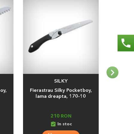
phone
SILKY
Adauga
Adauga
oy,
Fierastrau Silky Pocketboy,
Fierast
lama dreapta, 170-10
210 RON
assignment_turned_in
In stoc