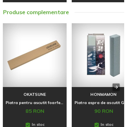
Produse complementare
OKATSUNE
HONMAMON
Piatra pentru ascutit foarfecele Okatsune 412
85 RON
90 RON
In stoc
In stoc