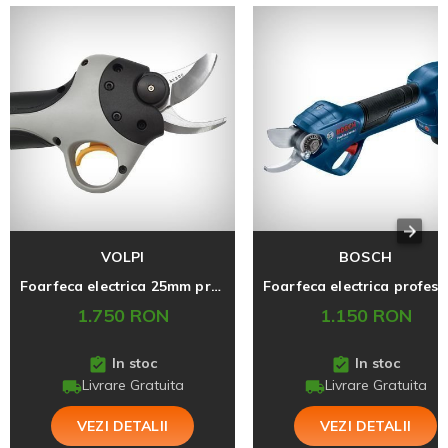
VOLPI
BOSCH
Foarfeca electrica 25mm profesionala Volpi Kamikaze KV300, 14.4V
1.750 RON
1.150 RON
In stoc
In stoc
Livrare Gratuita
Livrare Gratuita
VEZI DETALII
VEZI DETALII