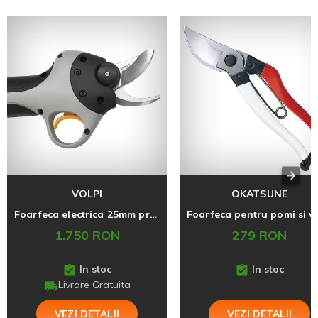
VOLPI
OKATSUNE
Foarfeca electrica 25mm profesionala Volpi Kamikaze KV300, 14.4V
1.750 RON
279 RON
In stoc
In stoc
Livrare Gratuita
VEZI DETALII
VEZI DETALII