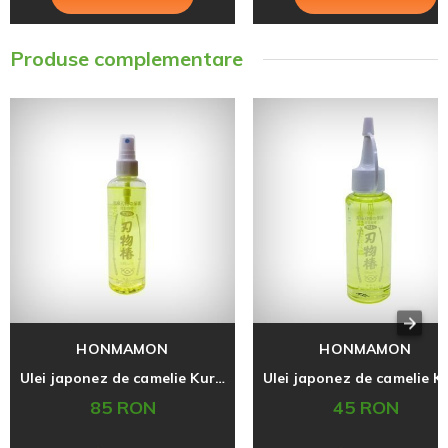
Produse complementare
HONMAMON
HONMAMON
Ulei japonez de camelie Kurobara pentru intretinerea uneltelor, 245 ml
85 RON
45 RON