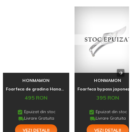
HONMAMON
HONMAMON
Foarfeca de gradina Hanakumagawa Tip A 200 (M)
495 RON
395 RON
Epuizat din stoc
Epuizat din stoc
Livrare Gratuita
Livrare Gratuita
VEZI DETALII
VEZI DETALII