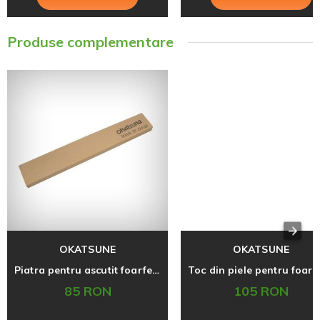
Produse complementare
OKATSUNE
OKATSUNE
Piatra pentru ascutit foarfecele Okatsune 412
85 RON
105 RON