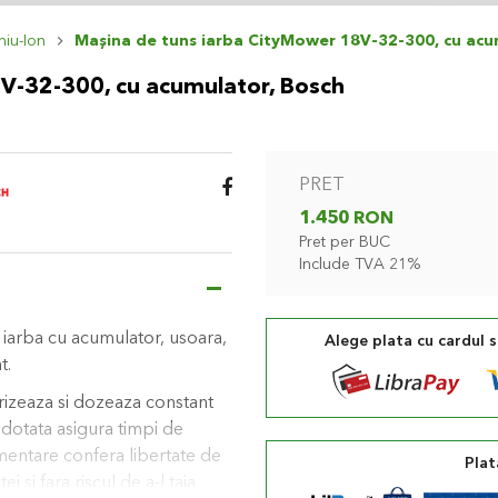
thiu-Ion
Maşina de tuns iarba CityMower 18V-32-300, cu acu
V-32-300, cu acumulator, Bosch
PRET
1.450 RON
Pret per BUC
Include TVA 21%
iarba cu acumulator, usoara,
Alege plata cu cardul 
t.
rizeaza si dozeaza constant
dotata asigura timpi de
imentare confera libertate de
Plat
 si fara riscul de a-l taia