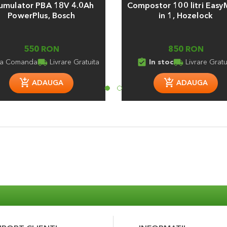
umulator PBA 18V 4.0Ah
Compostor 100 litri Easy
PowerPlus, Bosch
in 1, Hozelock
550 RON
850 RON
local_shipping
assignment_turned_in
local_shipping
a Comanda
Livrare Gratuita
In stoc
Livrare Gratu
ADAUGA
ADAUGA