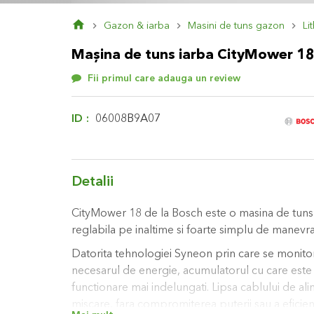
Skip
Gazon & iarba
Masini de tuns gazon
Li
to
the
Maşina de tuns iarba CityMower 18
beginning
of
Fii primul care adauga un review
the
images
gallery
ID
06008B9A07
Detalii
CityMower 18 de la Bosch este o masina de tuns 
reglabila pe inaltime si foarte simplu de manevra
Datorita tehnologiei Syneon prin care se monito
necesarul de energie, acumulatorul cu care este 
functionare mai indelungati. Lipsa cablului de al
miscare, fara compromiterea puterii sau a eficientei