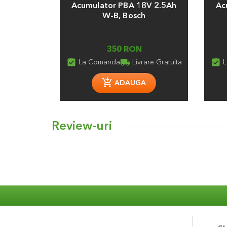
Acumulator PBA 18V 2.5Ah
Ac
W-B, Bosch
350 RON
assignment_turned_in
local_shipping
assignment_turned_in
La Comanda
Livrare Gratuita
L
ADAUGA
Review-uri