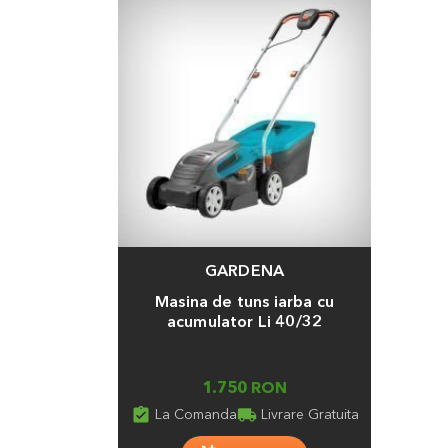
GARDENA
Adauga
Masina de tuns iarba cu
acumulator Li 40/32
1.750 RON
assignment_turned_in
local_shipping
La Comanda
Livrare Gratuita