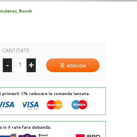
mulator, Bosch
CANTITATE
-
+
ADAUGA
si primesti 3% reducere la comanda lansata.
a in 6 rate fara dobanda.