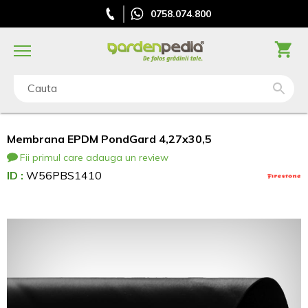
0758.074.800
Cauta
Membrana EPDM PondGard 4,27x30,5
Fii primul care adauga un review
ID :
W56PBS1410