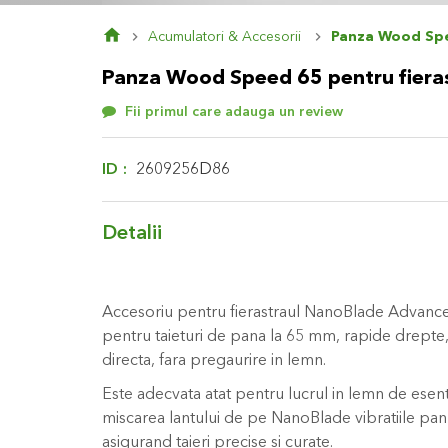
Skip
Acumulatori & Accesorii
Panza Wood Spee
to
the
Panza Wood Speed 65 pentru fieras
beginning
of
Fii primul care adauga un review
the
images
gallery
ID
2609256D86
Detalii
Accesoriu pentru fierastraul NanoBlade Advanced
pentru taieturi de pana la 65 mm, rapide drepte, 
directa, fara pregaurire in lemn.
Este adecvata atat pentru lucrul in lemn de esenta
miscarea lantului de pe NanoBlade vibratiile panz
asigurand taieri precise si curate.