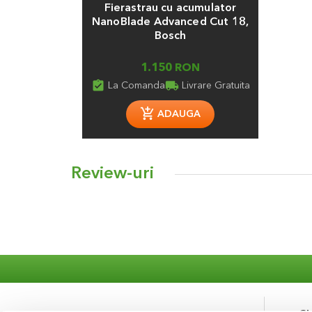
Fierastrau cu acumulator
NanoBlade Advanced Cut 18,
Bosch
1.150 RON
assignment_turned_in
local_shipping
La Comanda
Livrare Gratuita
ADAUGA
Review-uri