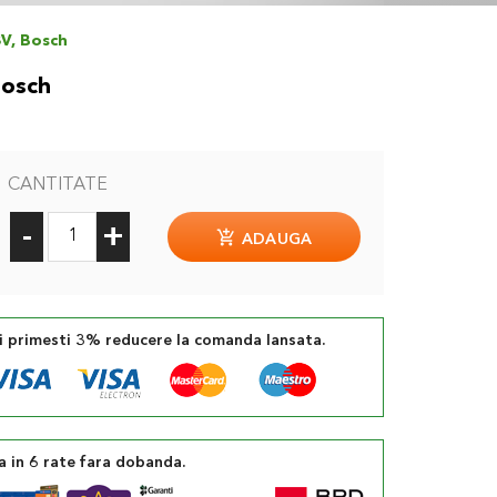
V, Bosch
Bosch
CANTITATE
-
+
ADAUGA
si primesti 3% reducere la comanda lansata.
a in 6 rate fara dobanda.