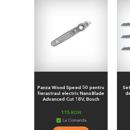
Adauga
Adaug
Panza Wood Speed 50 pentru
Set
fierastraul electric NanoBlade
d
Advanced Cut 18V, Bosch
115 RON
assignment_turned_in
La Comanda