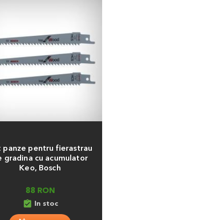
a
 panze pentru fierastrau
e gradina cu acumulator
Keo, Bosch
88 RON
assignment_turned_in
In stoc