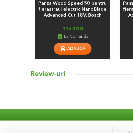
Panza Wood Speed 50 pentru
Pan
fierastraul electric NanoBlade
fier
Advanced Cut 18V, Bosch
A
115 RON
assignment_turned_in
La Comanda
ADAUGA
Review-uri