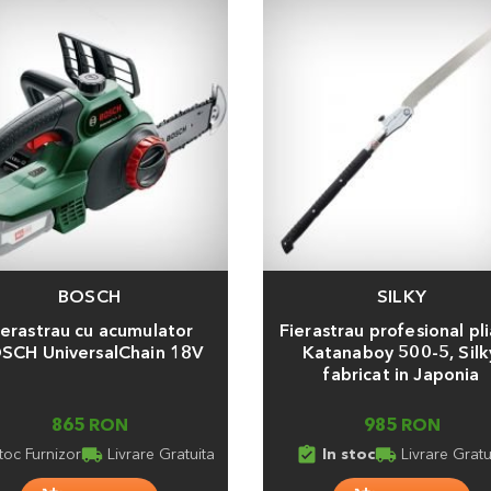
BOSCH
SILKY
a
Adauga
ierastrau cu acumulator
Fierastrau profesional pli
SCH UniversalChain 18V
Katanaboy 500-5, Silk
fabricat in Japonia
865 RON
985 RON
local_shipping
assignment_turned_in
local_shipping
toc Furnizor
Livrare Gratuita
In stoc
Livrare Gratu