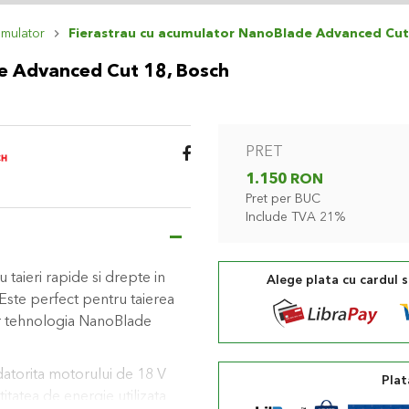
mulator
Fierastrau cu acumulator NanoBlade Advanced Cut
e Advanced Cut 18, Bosch
PRET
1.150 RON
Pret per BUC
Include TVA 21%
 taieri rapide si drepte in
Alege plata cu cardul 
 Este perfect pentru taierea
 iar tehnologia NanoBlade
 datorita motorului de 18 V
Plat
itatea de energie utilizata