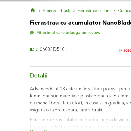
Skip
Pomi & arbusti
Fierastraie cu lant
Cu acu
to
the
Fierastrau cu acumulator NanoBlad
beginning
of
Fii primul care adauga un review
the
images
gallery
ID
06033D5101
Detalii
AdvancedCut 18 este un fierastrau potrivit pentru
lemn, dar si in materiale plastice pana la 65 mm.
cu mana libera, fara efort, in casa si in gradina,
asigura o taiere usoara, fara vibratii.
Este un produs fiabil si cu durata lunga de viata
fara perii colectoare. Prin tehnologia Syneon cant