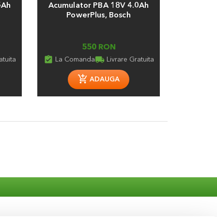
5Ah
Acumulator PBA 18V 4.0Ah
Foarfe
PowerPlus, Bosch
Gardena 
550 RON
assignment_turned_in
local_shipping
assignment_tu
atuita
La Comanda
Livrare Gratuita
ADAUGA