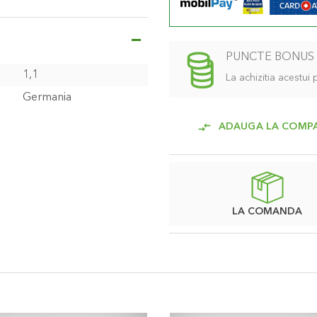
de utilizare mai indelungat.
 miscare eliminand riscul de
nuit in gradina in zonele
PUNCTE BONUS
1,1
La achizitia acestui
a, fara cheie, a panzei de
Germania
nsa in mod automat prin simpla
sita intretinere deosebita –
ADAUGA LA COMP
e.
ule pentru casa si gradina
l de 18V.
epozitare, cu acumulator si
LA COMANDA