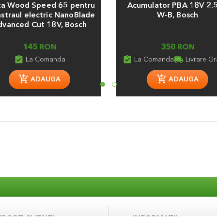
za Wood Speed 65 pentru
Acumulator PBA 18V 2.
astraul electric NanoBlade
W-B, Bosch
dvanced Cut 18V, Bosch
145 RON
350 RON
assignment_turned_in
assignment_turned_in
local_shipping
La Comanda
La Comanda
Livrare Gr
ADAUGA
ADAUGA