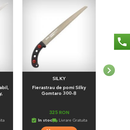
phone
SILKY
Adauga
Adauga
abil,
Fierastrau de pomi Silky
Fierastr
y,
Gomtaro 300-8
lama 
325 RON
assignment_turned_in
local_shipping
ita
In stoc
Livrare Gratuita