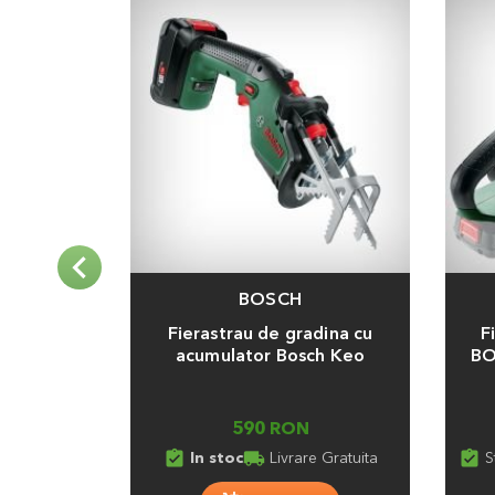
BOSCH
Adauga
Adaug
Fierastrau de gradina cu
F
acumulator Bosch Keo
BO
590 RON
assignment_turned_in
local_shipping
assignment_turned_in
In stoc
Livrare Gratuita
S