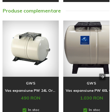
Produse complementare
GWS
GWS
Vas expansiune PW 24L Orizontal, Apa Potabila
490 RON
1.030 RON
In stoc
In stoc