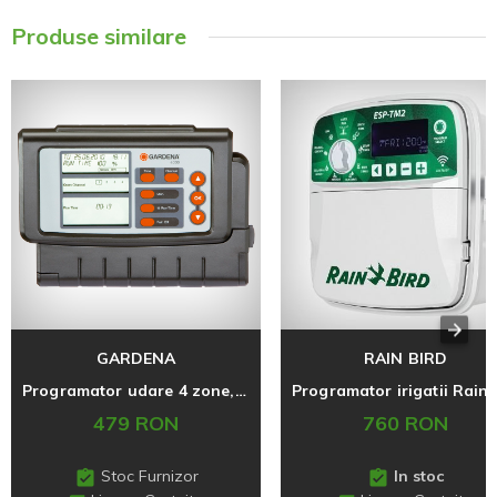
Produse similare
GARDENA
RAIN BIRD
Programator udare 4 zone, CLASIC 4030, 24V, montaj interior
479 RON
760 RON
Stoc Furnizor
In stoc