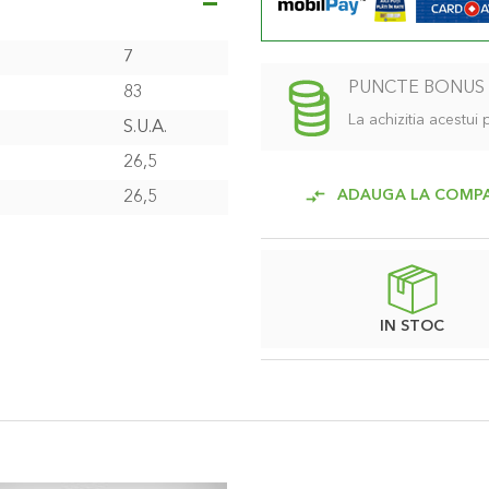
7
PUNCTE BONUS
83
La achizitia acestui
S.U.A.
26,5
ADAUGA LA COMP
26,5
IN STOC