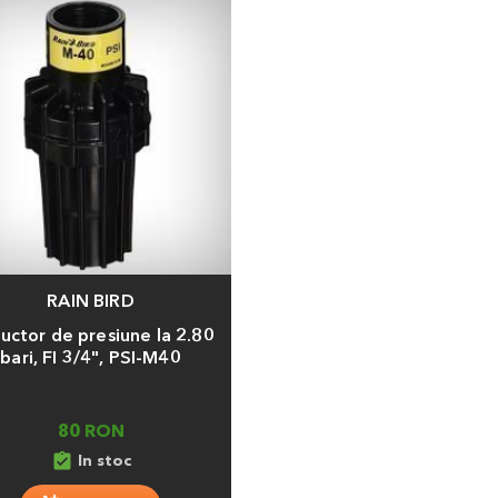
RAIN BIRD
a
uctor de presiune la 2.80
bari, FI 3/4", PSI-M40
80 RON
assignment_turned_in
In stoc