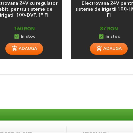
ctrovana 24V cu regulator
Electrovana 24V pent
ebit, pentru sisteme de
sisteme de irigatii 100-H
irigatii 100-DVF, 1" FI
FI
160 RON
87 RON
assignment_turned_in
assignment_turned_in
In stoc
In stoc
ADAUGA
ADAUGA