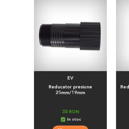
EV
Adauga
Adaug
Reducator presiune
Red
25mm/19mm
35 RON
assignment_turned_in
In stoc