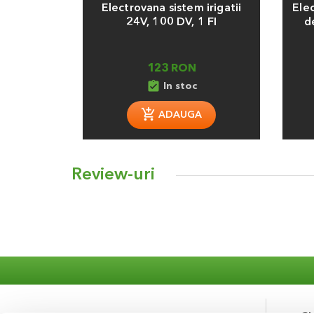
Electrovana sistem irigatii
Ele
24V, 100 DV, 1 FI
d
123 RON
assignment_turned_in
In stoc
ADAUGA
Review-uri