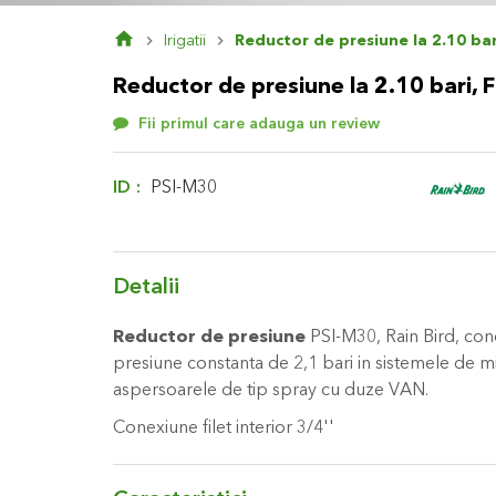
Skip
Irigatii
Reductor de presiune la 2.10 bari
to
the
Reductor de presiune la 2.10 bari, F
beginning
of
Fii primul care adauga un review
the
images
gallery
ID
PSI-M30
Detalii
Reductor de presiune
PSI-M30, Rain Bird, con
presiune constanta de 2,1 bari in sistemele de mic
aspersoarele de tip spray cu duze VAN.
Conexiune filet interior 3/4''