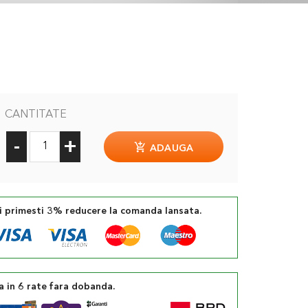
CANTITATE
-
+
ADAUGA
si primesti 3% reducere la comanda lansata.
a in 6 rate fara dobanda.