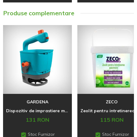
Produse complementare
GARDENA
ZECO
Dispozitiv de imprastiere manual M
131 RON
115 RON
Stoc Furnizor
Stoc Furnizor