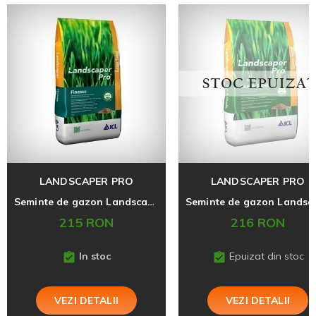
LANDSCAPER PRO
LANDSCAPER PRO
Seminte de gazon Landscaper Pro Finesse, 5 kg
215 RON
216 RON
In stoc
Epuizat din stoc
VEZI DETALII
VEZI DETALII